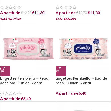
À partir de
€
11,30
À partir de
€
11,30
€
12,70
€
12,70
€
3,61
–
€
3,77
/
litre
€
3,60
–
€
3,83
/
litre
Lingettes Ferribiella – Peau
Lingettes Ferribiella – Eau de
sensible – Chien & chat
rose – Chien & chat
À partir de
€
6,40
À partir de
€
6,40