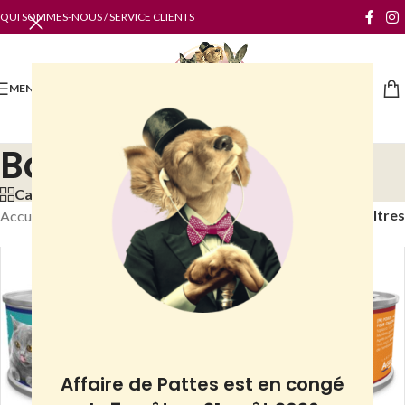
QUI SOMMES-NOUS / SERVICE CLIENTS
MENU
Boutique chatons
Categories
Filtres
Accueil
/
Boutique
/
Chats
/
Boutique chatons
Affaire de Pattes est en congé