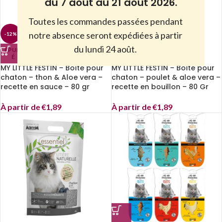
du 7 août au 21 août 2026.
Toutes les commandes passées pendant
notre absence seront expédiées à partir
-12%
-12%
du lundi 24 août.
EPUIS
EPUIS
É
É
MY LITTLE FESTIN – Boîte pour
MY LITTLE FESTIN – Boîte pour
chaton – thon & Aloe vera –
chaton – poulet & aloe vera –
recette en sauce – 80 gr
recette en bouillon – 80 Gr
À partir de
€
1,89
À partir de
€
1,89