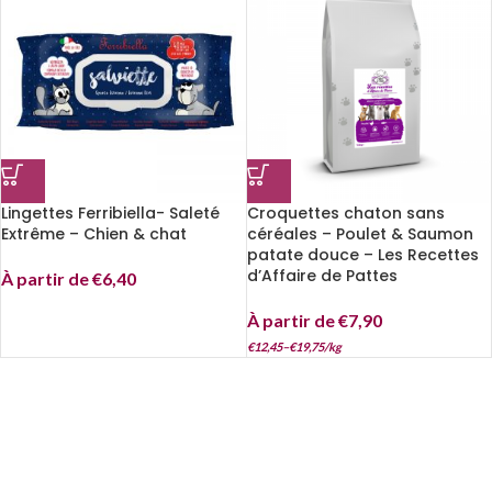
Lingettes Ferribiella- Saleté
Croquettes chaton sans
Extrême – Chien & chat
céréales – Poulet & Saumon
patate douce – Les Recettes
d’Affaire de Pattes
À partir de
€
6,40
À partir de
€
7,90
€
12,45
–
€
19,75
/
kg