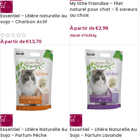
My little Friandise – Filet
-24%
naturel pour chat – 6 saveurs
au choix
Essentiel – Litière naturelle au
soja – Charbon Actif
À partir de
€
2,98
€
66,46
–
€
74,50
/
kg
À partir de
€
13,70
-15%
-17%
Essentiel – Litière Naturelle Au
Essentiel – Litière Naturelle Au
Soja – Parfum Pêche
Soja – Parfum Lavande