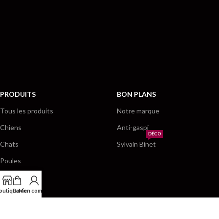
PRODUITS
BON PLANS
Tous les produits
Notre marque
Chiens
Anti-gaspi
DÉCO
Chats
Sylvain Binet
Poules
NAC
outique
Panier
Mon compte
Par marques