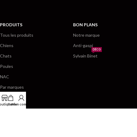
PRODUITS
BON PLANS
Tous les produits
Notre marque
Chiens
Anti-gaspi
DÉCO
Chats
Sylvain Binet
Poules
NAC
Par marques
outique
Panier
Mon compte