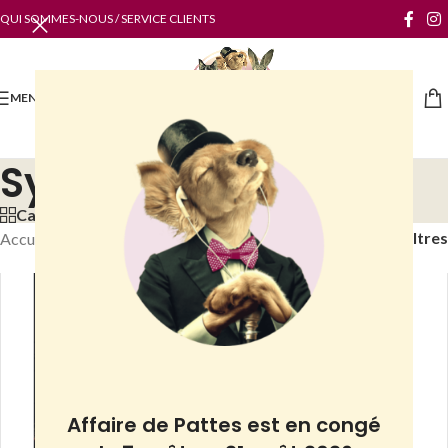
QUI SOMMES-NOUS / SERVICE CLIENTS
MENU
Sylvain Binet Homâ
Categories
Filtres
Accueil
/
Boutique
/
Sylvain Binet Homâ
Affaire de Pattes est en congé