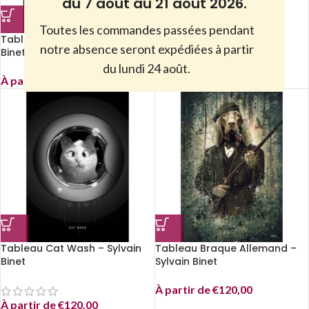
du 7 août au 21 août 2026.
Toutes les commandes passées pendant
Tableau Motown – Sylvain
Tableau Chat Crooner –
notre absence seront expédiées à partir
Binet
Sylvain Binet
du lundi 24 août.
À partir de
€
120,00
À partir de
€
120,00
Tableau Cat Wash – Sylvain
Tableau Braque Allemand –
Binet
Sylvain Binet
À partir de
€
120,00
À partir de
€
120,00