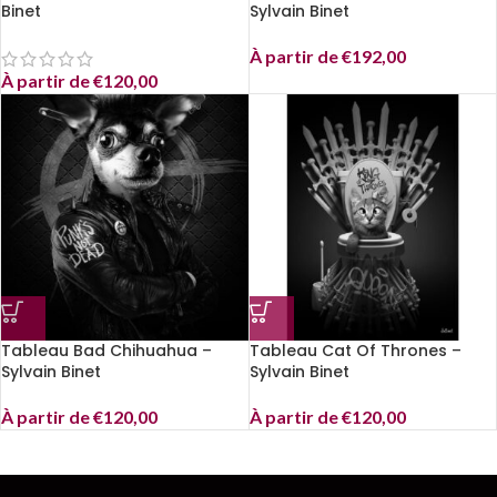
Binet
Sylvain Binet
À partir de
€
192,00
À partir de
€
120,00
Tableau Bad Chihuahua –
Tableau Cat Of Thrones –
Sylvain Binet
Sylvain Binet
À partir de
€
120,00
À partir de
€
120,00