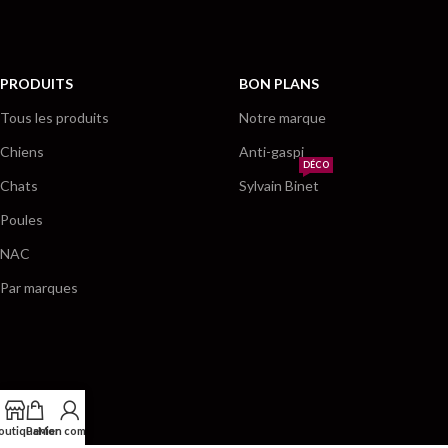
PRODUITS
BON PLANS
Tous les produits
Notre marque
Chiens
Anti-gaspi
DÉCO
Chats
Sylvain Binet
Poules
NAC
Par marques
outique
Panier
Mon compte