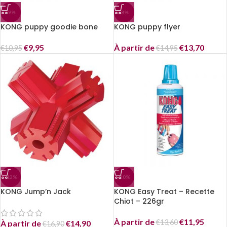
-9%
-8%
KONG puppy goodie bone
KONG puppy flyer
€
9,95
À partir de
€
13,70
€
10,95
€
14,95
-12%
-20%
KONG Jump’n Jack
KONG Easy Treat – Recette
Chiot – 226gr
À partir de
€
11,95
€
13,60
À partir de
€
14,90
€
16,90