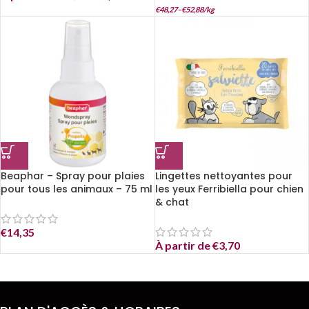
€
48,27
–
€
52,88
/
kg
Beaphar – Spray pour plaies
Lingettes nettoyantes pour
pour tous les animaux – 75 ml
les yeux Ferribiella pour chien
& chat
€
14,35
À partir de
€
3,70