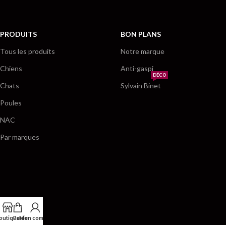
PRODUITS
BON PLANS
Tous les produits
Notre marque
Chiens
Anti-gaspi
DÉCO
Chats
Sylvain Binet
Poules
NAC
Par marques
outique
Panier
Mon compte