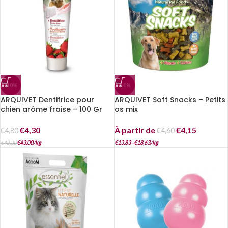
-10%
-10%
ARQUIVET Dentifrice pour
ARQUIVET Soft Snacks – Petits
chien arôme fraise – 100 Gr
os mix
€
4,30
À partir de
€
4,15
€
4,80
€
4,60
€
43,00
/
kg
€
13,83
–
€
18,63
/
kg
€
48,00