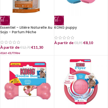
-15%
-9%
Essentiel – Litière Naturelle Au
KONG puppy
Soja – Parfum Pêche
À partir de
€
8,10
€
8,95
À partir de
€
11,30
€
12,70
€
3,61
–
€
3,77
/
litre