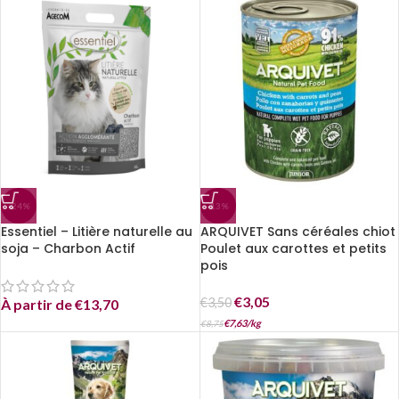
-24%
-13%
Essentiel – Litière naturelle au
ARQUIVET Sans céréales chiot
soja – Charbon Actif
Poulet aux carottes et petits
pois
€
3,05
€
3,50
À partir de
€
13,70
€
7,63
/
kg
€
8,75