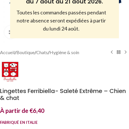
du 7 août au 21 août 2026.
Toutes les commandes passées pendant
notre absence seront expédiées à partir
du lundi 24 août.
Cliquez pour agrandir
Accueil
/
Boutique
/
Chats
/
Hygiène & soin
Lingettes Ferribiella- Saleté Extrême – Chien
& chat
À partir de
€
6,40
FABRIQUÉ EN ITALIE