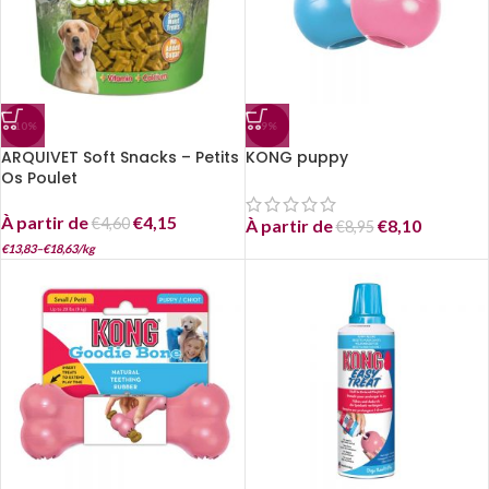
-10%
-9%
ARQUIVET Soft Snacks – Petits
KONG puppy
Os Poulet
À partir de
€
4,15
€
4,60
À partir de
€
8,10
€
8,95
€
13,83
–
€
18,63
/
kg