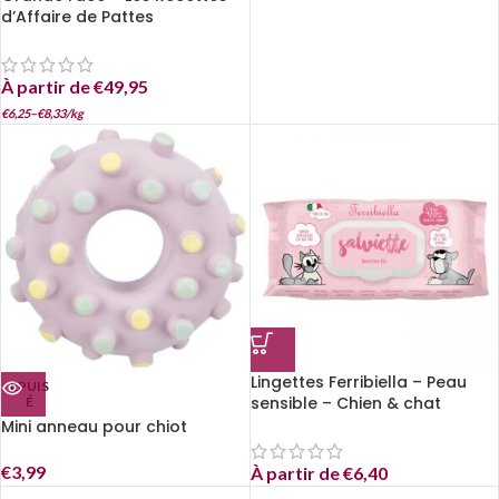
d’Affaire de Pattes
À partir de
€
49,95
€
6,25
–
€
8,33
/
kg
Lingettes Ferribiella – Peau
EPUIS
sensible – Chien & chat
É
Mini anneau pour chiot
€
3,99
À partir de
€
6,40