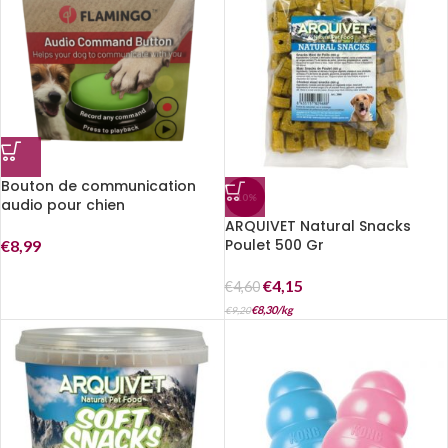
Bouton de communication
-10%
audio pour chien
ARQUIVET Natural Snacks
Poulet 500 Gr
€
8,99
€
4,15
€
4,60
€
8,30
/
kg
€
9,20