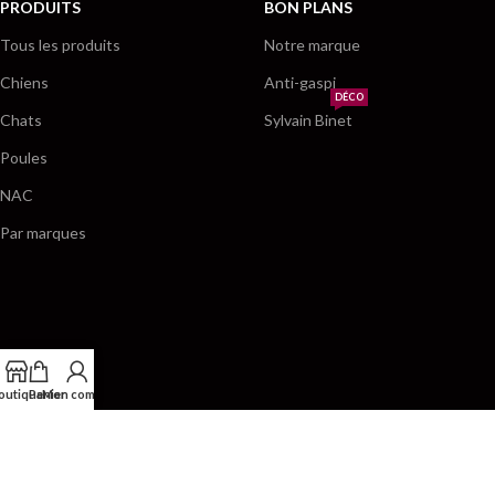
PRODUITS
BON PLANS
Tous les produits
Notre marque
Chiens
Anti-gaspi
DÉCO
Chats
Sylvain Binet
Poules
NAC
Par marques
outique
Panier
Mon compte