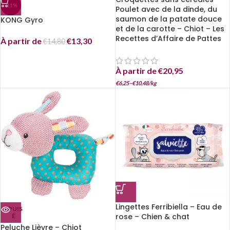
-11%
Poulet avec de la dinde, du
saumon de la patate douce
KONG Gyro
et de la carotte – Chiot – Les
Recettes d’Affaire de Pattes
À partir de
€
13,30
€
14,80
À partir de
€
20,95
€
6,25
–
€
10,48
/
kg
Lingettes Ferribiella – Eau de
EPUIS
rose – Chien & chat
É
Peluche Lièvre – Chiot