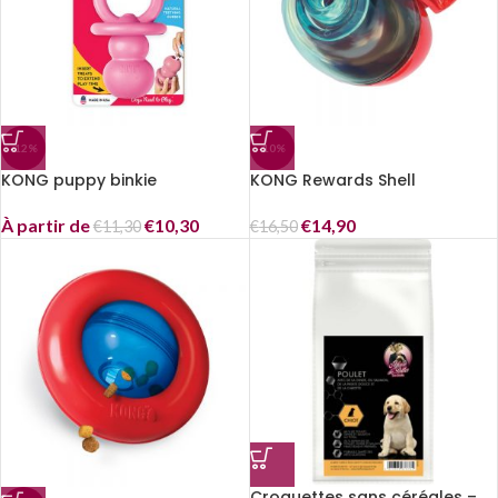
-12%
-10%
KONG puppy binkie
KONG Rewards Shell
À partir de
€
10,30
€
14,90
€
11,30
€
16,50
Croquettes sans céréales –