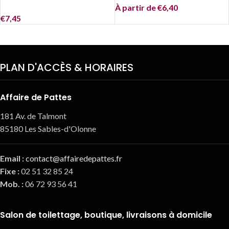
À partir de
€
6,40
€
7,45
PLAN D'ACCÈS & HORAIRES
Affaire de Pattes
181 Av. de Talmont
85180 Les Sables-d'Olonne
Email
:
contact@affairedepattes.fr
Fixe :
02 51 32 85 24
Mob. :
06 72 93 56 41
Salon de toilettage, boutique, livraisons à domicile