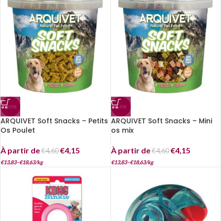
-10%
-10%
ARQUIVET Soft Snacks – Petits
ARQUIVET Soft Snacks – Mini
Os Poulet
os mix
À partir de
€
4,15
À partir de
€
4,15
€
4,60
€
4,60
€
13,83
–
€
18,63
/
kg
€
13,83
–
€
18,63
/
kg