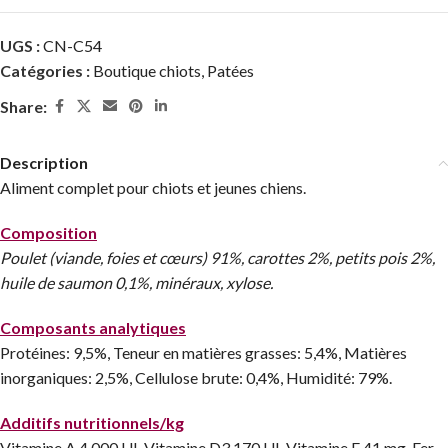
UGS :
CN-C54
Catégories :
Boutique chiots
,
Patées
Share:
Description
Aliment complet pour chiots et jeunes chiens.
Composition
Poulet (viande, foies et cœurs) 91%, carottes 2%, petits pois 2%,
huile de saumon 0,1%, minéraux, xylose.
Composants analytiques
Protéines: 9,5%, Teneur en matières grasses: 5,4%, Matières
inorganiques: 2,5%, Cellulose brute: 0,4%, Humidité: 79%.
Additifs nutritionnels/kg
Vitamine A 4.000 UI, Vitamine D3 170 UI, Vitamine E 41 mg, Fer