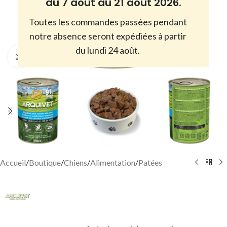
du 7 août au 21 août 2026.
Toutes les commandes passées pendant
notre absence seront expédiées à partir
du lundi 24 août.
Cliquez pour agrandir
Accueil
/
Boutique
/
Chiens
/
Alimentation
/
Patées