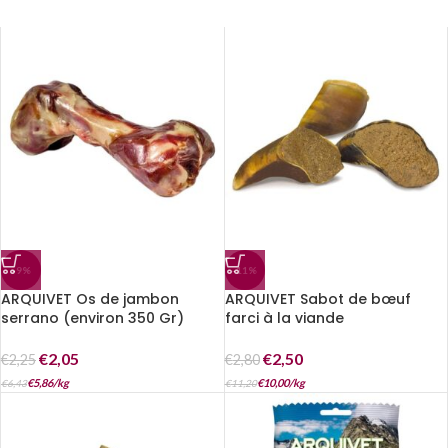
-9%
-11%
ARQUIVET Os de jambon
ARQUIVET Sabot de bœuf
serrano (environ 350 Gr)
farci à la viande
€
2,05
€
2,50
€
2,25
€
2,80
€
5,86
/
kg
€
10,00
/
kg
€
6,43
€
11,20