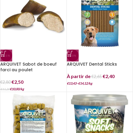
-11%
-10%
ARQUIVET Sabot de boeuf
ARQUIVET Dental Sticks
farci au poulet
À partir de
€
2,40
€
2,65
€
2,50
€
2,80
€
13,43
–
€
14,12
/
kg
€
10,00
/
kg
€
11,20