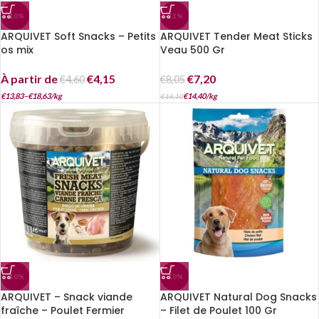
-10%
-11%
ARQUIVET Soft Snacks – Petits
ARQUIVET Tender Meat Sticks
os mix
Veau 500 Gr
À partir de
€
4,15
€
7,20
€
4,60
€
8,05
€
13,83
–
€
18,63
/
kg
€
14,40
/
kg
€
16,10
-10%
-10%
ARQUIVET – Snack viande
ARQUIVET Natural Dog Snacks
fraîche – Poulet Fermier
– Filet de Poulet 100 Gr