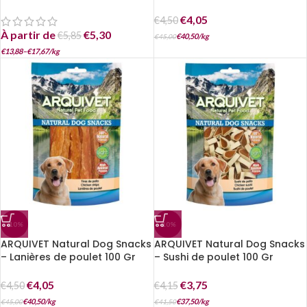
€
4,05
€
4,50
À partir de
€
5,30
€
5,85
€
40,50
/
kg
€
45,00
€
13,88
–
€
17,67
/
kg
-10%
-10%
ARQUIVET Natural Dog Snacks
ARQUIVET Natural Dog Snacks
– Lanières de poulet 100 Gr
– Sushi de poulet 100 Gr
€
4,05
€
3,75
€
4,50
€
4,15
€
40,50
/
kg
€
37,50
/
kg
€
45,00
€
41,50