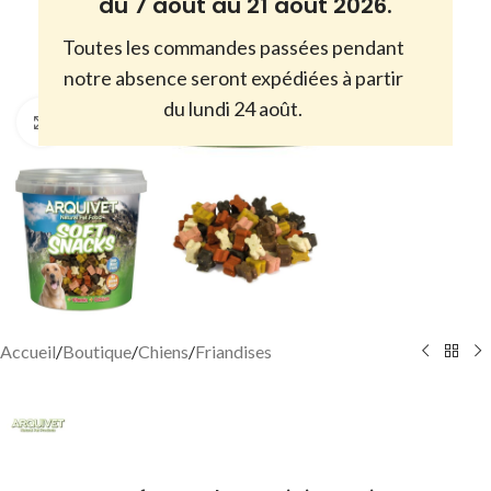
du 7 août au 21 août 2026.
Toutes les commandes passées pendant
notre absence seront expédiées à partir
du lundi 24 août.
Cliquez pour agrandir
Accueil
/
Boutique
/
Chiens
/
Friandises