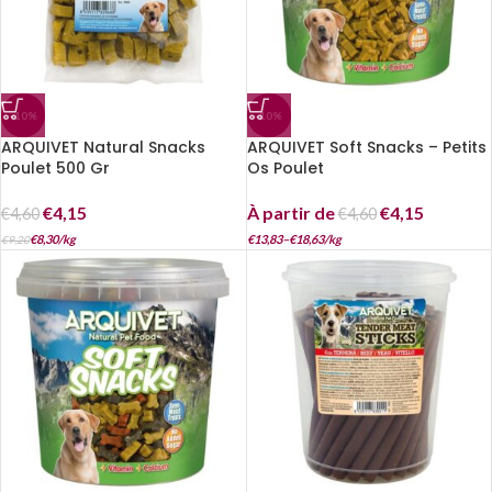
-10%
-10%
ARQUIVET Natural Snacks
ARQUIVET Soft Snacks – Petits
Poulet 500 Gr
Os Poulet
€
4,15
À partir de
€
4,15
€
4,60
€
4,60
€
8,30
/
kg
€
13,83
–
€
18,63
/
kg
€
9,20