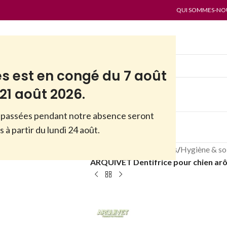
QUI SOMMES-NOUS
es est en congé du 7 août
21 août 2026.
passées pendant notre absence seront
ES
PAR MARQUES
ANTI-GASPI
 à partir du lundi 24 août.
Accueil
/
Boutique
/
Chiens
/
Hygiène & so
ARQUIVET Dentifrice pour chien ar