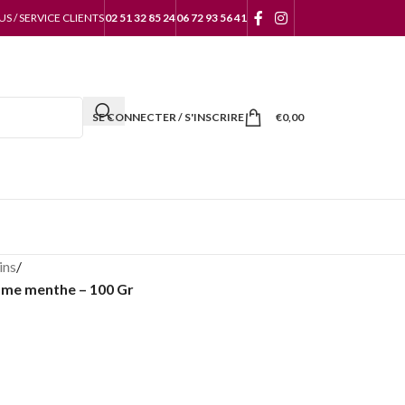
 / SERVICE CLIENTS
02 51 32 85 24
06 72 93 56 41
SE CONNECTER / S'INSCRIRE
€
0,00
ins
/
ôme menthe – 100 Gr