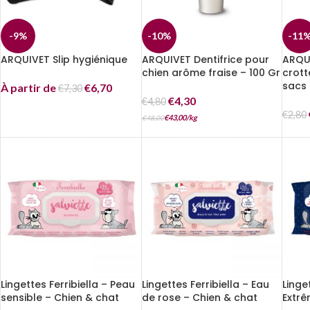
-9%
-10%
-11
ARQUIVET Slip hygiénique
ARQUIVET Dentifrice pour
ARQU
chien arôme fraise – 100 Gr
crott
sacs
À partir de
€
6,70
€
7,30
€
4,30
€
4,80
€
2,80
€
43,00
/
kg
€
48,00
Lingettes Ferribiella – Peau
Lingettes Ferribiella – Eau
Linge
sensible – Chien & chat
de rose – Chien & chat
Extrê