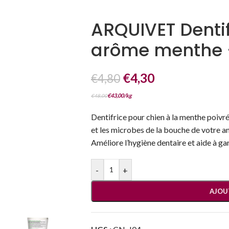
ARQUIVET Dentif
arôme menthe –
€
4,30
€
4,80
€
43,00
/
kg
€
48,00
Dentifrice pour chien à la menthe poivré
et les microbes de la bouche de votre ani
Améliore l’hygiène dentaire et aide à gar
-
+
AJOU