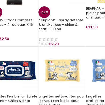
BEAPHAR –
%
-12%
plaies pour
animaux – 
IVET Sacs ramasse
Actiplant’ – Spray détente
es – 4 rouleaux X 15
& anti-stress – chien &
€
11,50
chat – 100 ml
€
2,50
€
9,20
€
10,40
ttes Ferribiella- Saleté
Lingettes nettoyantes pour
Lingettes 
me – Chien & chat
les yeux Ferribiella pour
oreilles Fer