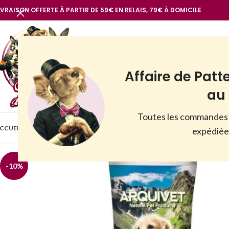
IVRAISON OFFERTE À PARTIR DE 59€ EN RELAIS, 79€ À DOMICILE
Affaire de Patt
au 
Toutes les commandes 
BOUTIQUE
CCUEIL
VOIR TOUT
NOTRE MARQUE
CHIENS
CHATS
AUTR
expédiées
-10%