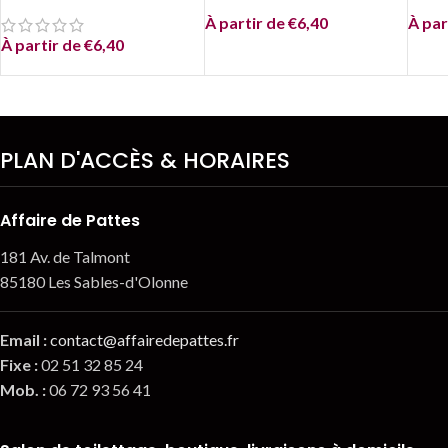
À partir de
€
6,40
À par
À partir de
€
6,40
PLAN D'ACCÈS & HORAIRES
Affaire de Pattes
181 Av. de Talmont
85180 Les Sables-d'Olonne
Email
:
contact@affairedepattes.fr
Fixe :
02 51 32 85 24
Mob. :
06 72 93 56 41