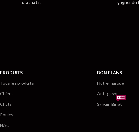
d'achats
.
gagner du 
PRODUITS
BON PLANS
Tous les produits
Notre marque
Chiens
Anti-gaspi
DÉCO
Chats
Sylvain Binet
Poules
NAC
Par marques