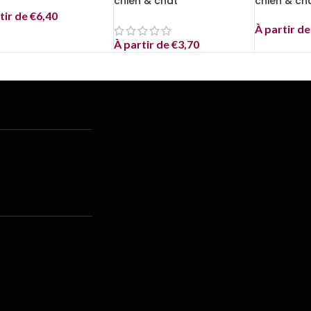
chien & chat
chien & ch
tir de
€
6,40
À partir d
À partir de
€
3,70