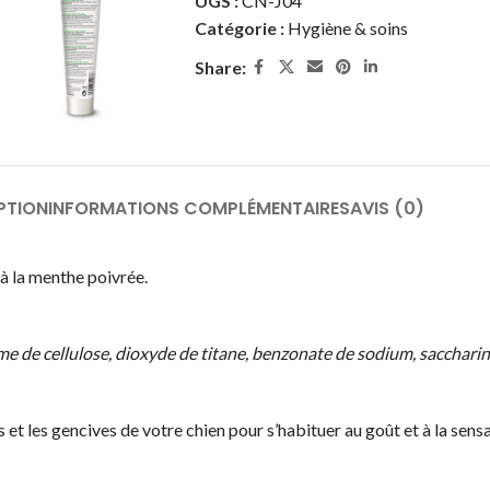
UGS :
CN-J04
Catégorie :
Hygiène & soins
Share:
PTION
INFORMATIONS COMPLÉMENTAIRES
AVIS (0)
 à la menthe poivrée.
omme de cellulose, dioxyde de titane, benzonate de sodium, sacchar
et les gencives de votre chien pour s’habituer au goût et à la sensat