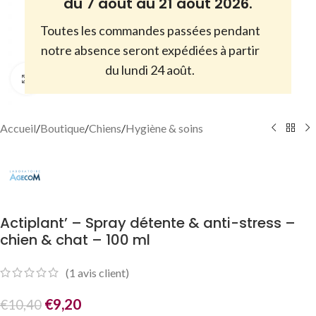
du 7 août au 21 août 2026.
Toutes les commandes passées pendant
notre absence seront expédiées à partir
du lundi 24 août.
Cliquez pour agrandir
Accueil
/
Boutique
/
Chiens
/
Hygiène & soins
Actiplant’ – Spray détente & anti-stress –
chien & chat – 100 ml
(
1
avis client)
€
9,20
€
10,40