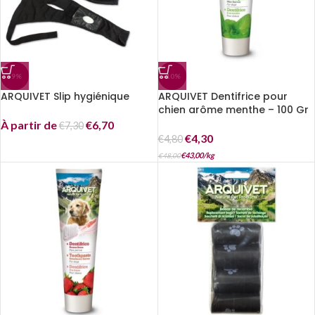
-9%
-10%
ARQUIVET Slip hygiénique
ARQUIVET Dentifrice pour
chien arôme menthe – 100 Gr
À partir de
€
6,70
€
7,30
€
4,30
€
4,80
€
43,00
/
kg
€
48,00