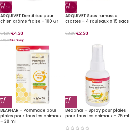
-10%
-11%
ARQUIVET Dentifrice pour
ARQUIVET Sacs ramasse
chien arôme fraise – 100 Gr
crottes – 4 rouleaux X 15 sacs
€
4,30
€
2,50
€
4,80
€
2,80
€
43,00
/
kg
€
48,00
BEAPHAR – Pommade pour
Beaphar – Spray pour plaies
plaies pour tous les animaux
pour tous les animaux – 75 ml
– 30 ml