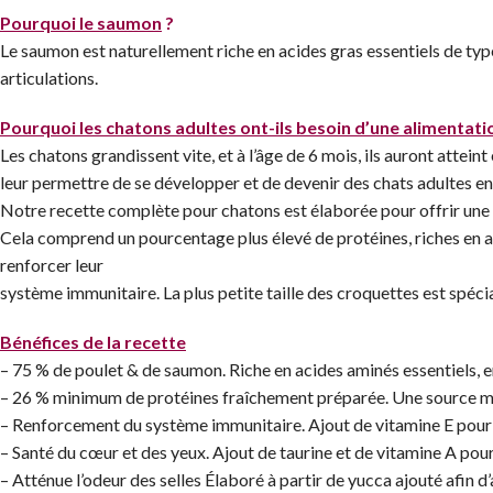
Pourquoi le saumon
?
Le saumon est naturellement riche en acides gras essentiels de typ
articulations.
Pourquoi les chatons adultes ont-ils besoin d’une alimentati
Les chatons grandissent vite, et à l’âge de 6 mois, ils auront attei
leur permettre de se développer et de devenir des chats adultes en
Notre recette complète pour chatons est élaborée pour offrir une al
Cela comprend un pourcentage plus élevé de protéines, riches en a
renforcer leur
système immunitaire. La plus petite taille des croquettes est spéc
Bénéfices de la recette
– 75 % de poulet & de saumon. Riche en acides aminés essentiels, 
– 26 % minimum de protéines fraîchement préparée. Une source mul
– Renforcement du système immunitaire. Ajout de vitamine E pour 
– Santé du cœur et des yeux. Ajout de taurine et de vitamine A pour
– Atténue l’odeur des selles Élaboré à partir de yucca ajouté afin d’