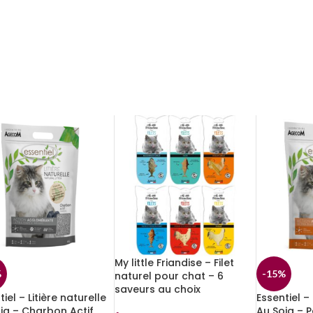
My little Friandise – Filet
%
-15%
naturel pour chat – 6
saveurs au choix
iel – Litière naturelle
Essentiel – 
ja – Charbon Actif
Au Soja – 