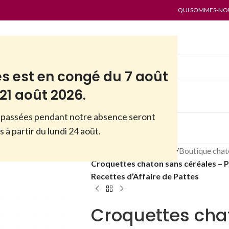
QUI SOMMES-NOUS
es est en congé du 7 août
21 août 2026.
passées pendant notre absence seront
ES
PAR MARQUES
ANTI-GASPI
 à partir du lundi 24 août.
Accueil
/
Boutique
/
Chats
/
Boutique chat
Croquettes chaton sans céréales – 
Recettes d’Affaire de Pattes
Croquettes cha