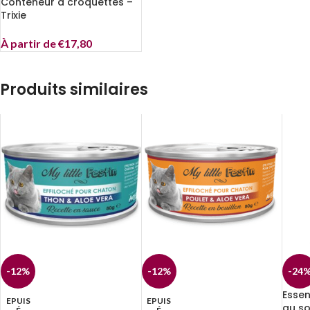
Conteneur à croquettes –
Trixie
À partir de
€
17,80
Produits similaires
-12%
-12%
-24
Essent
EPUIS
EPUIS
au so