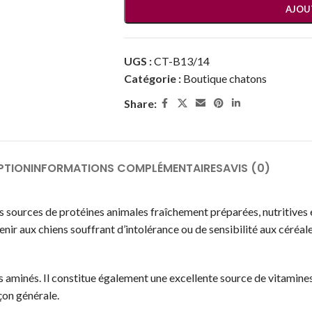
AJOU
UGS :
CT-B13/14
Catégorie :
Boutique chatons
Share:
PTION
INFORMATIONS COMPLÉMENTAIRES
AVIS (0)
sources de protéines animales fraîchement préparées, nutritives 
ir aux chiens souffrant d’intolérance ou de sensibilité aux céréale
es aminés. Il constitue également une excellente source de vitamine
çon générale.