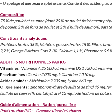
– Un pelage et une peau en pleine santé. Contient des acides gras o
Composition
75 % de poulet et saumon (dont 20 % de poulet fraîchement prép
de poulet, 2 % de fond de poulet et 2 % d’huile de saumon), patate
Constituants analytiques
Protéines brutes 38 %, Matières grasses brutes 18 %, Fibres bru
2,9 %, Omega 3 Acides Gras 2.1%, Calcium 1,1 %, Phosphore 0.9 
ADDITIFS NUTRITIONNELS PAR KG
:
Vitamines
: V
itamine A 25 000 UI, vitamine D3 1 730 UI, vitamine
Provitamines
:
Taurine 2 000 mg, L-Carnitine 1 010 mg.
Acides aminés
:
Méthionine 2 200 mg, Lysine 660 mg.
Oligoéléments
:
zinc (monohydrate de sulfate de zinc) 95 mg, fe
(sulfate de cuivre (II) pentahydraté) 12 mg, iode (iodure de potass
Guide d’alimentation – Ration journalière
Poids du chat (KG) – Grammes/jour (gr) chaton