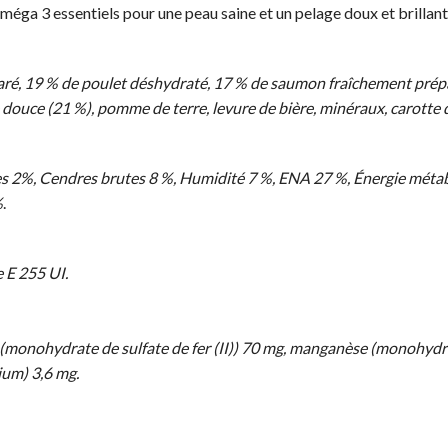
méga 3 essentiels pour une peau saine et un pelage doux et brillant
aré, 19 % de poulet déshydraté, 17 % de saumon fraîchement prép
 douce (21 %), pomme de terre, levure de bière, minéraux, carotte 
tes 2%, Cendres brutes 8 %, Humidité 7 %, ENA 27 %, Énergie méta
%
.
 E 255 UI.
r (monohydrate de sulfate de fer (II)) 70 mg, manganèse (monohydr
ium) 3,6 mg.