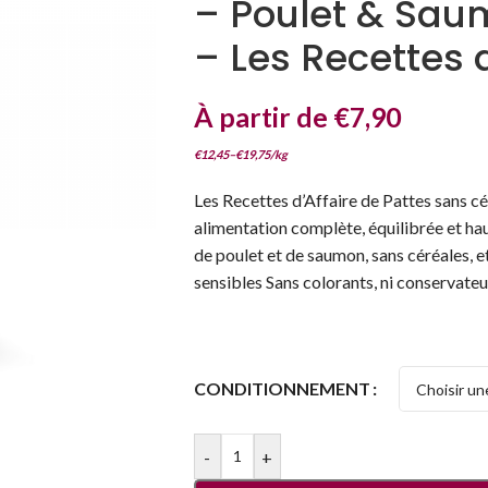
– Poulet & Sau
– Les Recettes 
À partir de
€
7,90
€
12,45
–
€
19,75
/
kg
Les Recettes d’Affaire de Pattes sans c
alimentation complète, équilibrée et h
de poulet et de saumon, sans céréales, e
sensibles Sans colorants, ni conservateur
CONDITIONNEMENT
-
+