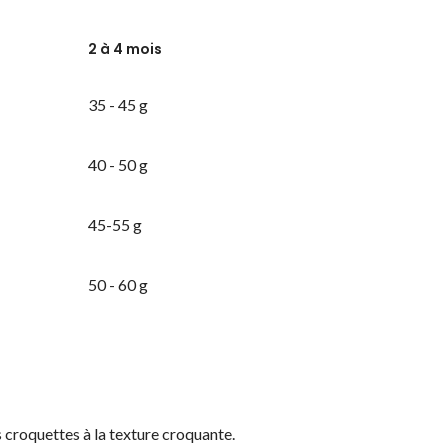
2 à 4 mois
35 - 45 g
40 - 50 g
45-55 g
50 - 60 g
s croquettes à la texture croquante.