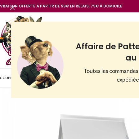
IVRAISON OFFERTE À PARTIR DE 59€ EN RELAIS, 79€ À DOMICILE
Affaire de Patt
au 
Toutes les commandes 
BOUTIQUE
CCUEIL
VOIR TOUT
NOTRE MARQUE
CHIENS
CHATS
AUTR
expédiées