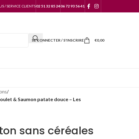
 / SERVICE CLIENTS
02 51 32 85 24
06 72 93 56 41
SE CONNECTER / S'INSCRIRE
€
0,00
ons
/
Poulet & Saumon patate douce – Les
ton sans céréales