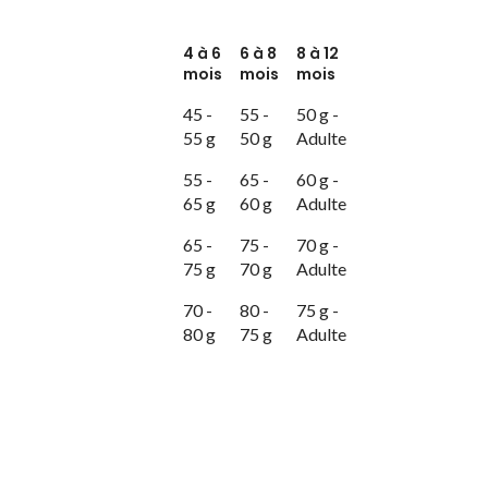
4 à 6
6 à 8
8 à 12
mois
mois
mois
45 -
55 -
50 g -
55 g
50 g
Adulte
55 -
65 -
60 g -
65 g
60 g
Adulte
65 -
75 -
70 g -
75 g
70 g
Adulte
70 -
80 -
75 g -
80 g
75 g
Adulte