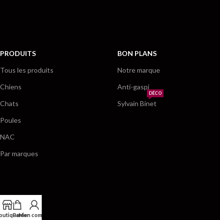
PRODUITS
BON PLANS
Tous les produits
Notre marque
Chiens
Anti-gaspi
DÉCO
Chats
Sylvain Binet
Poules
NAC
Par marques
outique
Panier
Mon compte