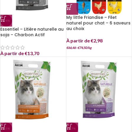
My little Friandise – Filet
-24%
naturel pour chat – 6 saveurs
au choix
Essentiel – Litière naturelle au
soja – Charbon Actif
À partir de
€
2,98
€
66,46
–
€
74,50
/
kg
À partir de
€
13,70
-15%
-17%