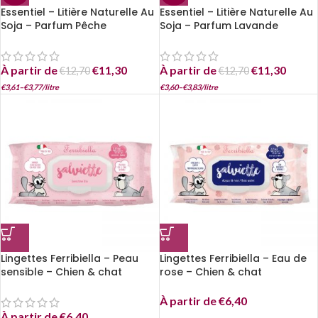
Essentiel – Litière Naturelle Au
Essentiel – Litière Naturelle Au
Soja – Parfum Pêche
Soja – Parfum Lavande
À partir de
€
11,30
À partir de
€
11,30
€
12,70
€
12,70
€
3,61
–
€
3,77
/
litre
€
3,60
–
€
3,83
/
litre
Lingettes Ferribiella – Peau
Lingettes Ferribiella – Eau de
sensible – Chien & chat
rose – Chien & chat
À partir de
€
6,40
À partir de
€
6,40