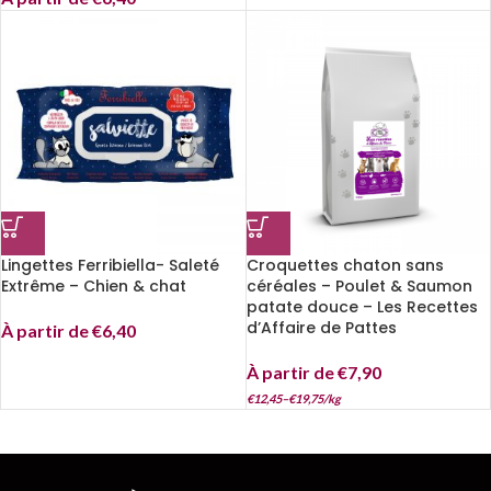
Lingettes Ferribiella- Saleté
Croquettes chaton sans
Extrême – Chien & chat
céréales – Poulet & Saumon
patate douce – Les Recettes
d’Affaire de Pattes
À partir de
€
6,40
À partir de
€
7,90
€
12,45
–
€
19,75
/
kg