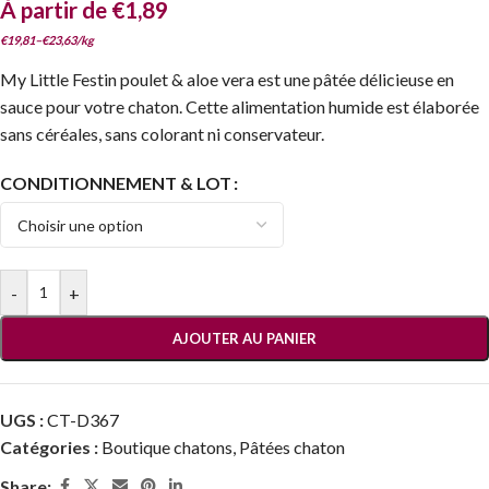
À partir de
€
1,89
€
19,81
–
€
23,63
/
kg
My Little Festin poulet & aloe vera est une pâtée délicieuse en
sauce pour votre chaton. Cette alimentation humide est élaborée
sans céréales, sans colorant ni conservateur.
CONDITIONNEMENT & LOT
-
+
AJOUTER AU PANIER
UGS :
CT-D367
Catégories :
Boutique chatons
,
Pâtées chaton
Share: