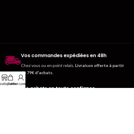
Vos commandes expédiées en 48h
Chez vous ou en point relais.
Livraison offerte à partir
de 79€ d'achats
.
outique
Panier
Mon compte
Vos achats en toute confiance
Paiement sécurisé par CB. Possibilité de créer un compte
client pour gagner du temps.
Notre engagement qualité
Nous connaissons et recommandons tous les produits que