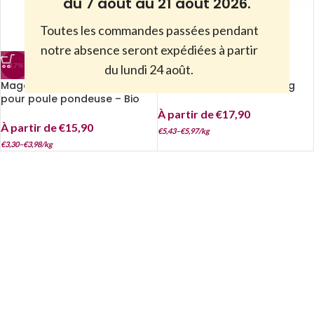
du 7 août au 21 août 2026.
Toutes les commandes passées pendant
notre absence seront expédiées à partir
-17%
-9%
du lundi 24 août.
Magalli – Aliment complet
Magalli – Poul’Tri Bio – 3 kg
pour poule pondeuse – Bio
À partir de
€
17,90
À partir de
€
15,90
€
5,43
–
€
5,97
/
kg
€
3,30
–
€
3,98
/
kg