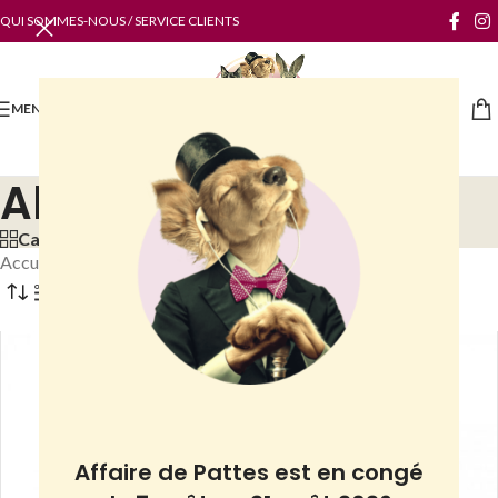
QUI SOMMES-NOUS / SERVICE CLIENTS
MENU
Alimentation bio
Categories
Accueil
/
Boutique
/
Poules
/
Alimentation
/
Alimentation bio
Filtres
Affaire de Pattes est en congé