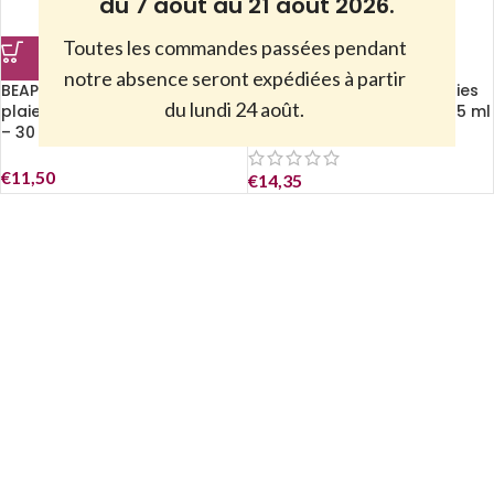
du 7 août au 21 août 2026.
Toutes les commandes passées pendant
notre absence seront expédiées à partir
BEAPHAR – Pommade pour
Beaphar – Spray pour plaies
du lundi 24 août.
plaies pour tous les animaux
pour tous les animaux – 75 ml
– 30 ml
€
11,50
€
14,35