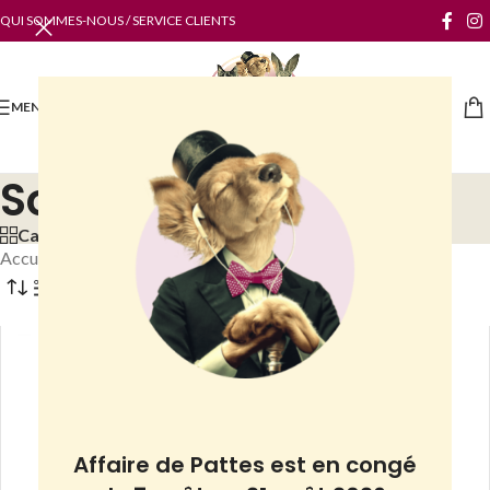
QUI SOMMES-NOUS / SERVICE CLIENTS
MENU
Soins et hygiène
Categories
Accueil
/
Boutique
/
NAC
/
Rats et souris
/
Soins et hygiène
Filtres
Affaire de Pattes est en congé