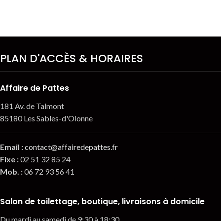
PLAN D'ACCÈS & HORAIRES
Affaire de Pattes
181 Av. de Talmont
85180 Les Sables-d'Olonne
Email
:
contact@affairedepattes.fr
Fixe :
02 51 32 85 24
Mob. :
06 72 93 56 41
Salon de toilettage, boutique, livraisons à domicile
Du mardi au samedi de 9:30 à 18:30