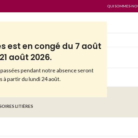
QUI SOMMES-NOUS
es est en congé du 7 août
21 août 2026.
passées pendant notre absence seront
ES
PAR MARQUES
ANTI-GASPI
 à partir du lundi 24 août.
SOIRES LITIÈRES