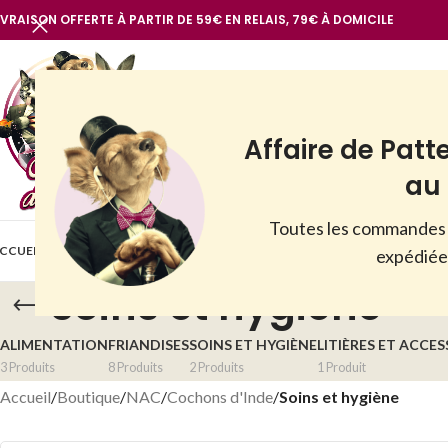
IVRAISON OFFERTE À PARTIR DE 59€ EN RELAIS, 79€ À DOMICILE
Affaire de Patt
au 
Toutes les commandes 
BOUTIQUE
CCUEIL
VOIR TOUT
NOTRE MARQUE
CHIENS
CHATS
AUTR
expédiées
Soins et hygiène
ALIMENTATION
FRIANDISES
SOINS ET HYGIÈNE
LITIÈRES ET ACCES
3 Produits
8 Produits
2 Produits
1 Produit
Accueil
/
Boutique
/
NAC
/
Cochons d'Inde
/
Soins et hygiène