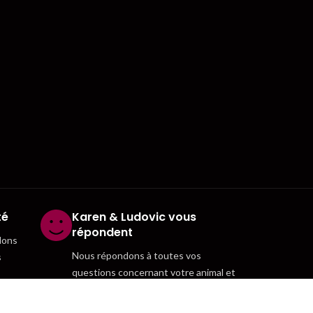
té
Karen & Ludovic vous
répondent
dons
Nous répondons à toutes vos
s
questions concernant votre animal et
nos produits. N'hésitez pas à nous
contacter.