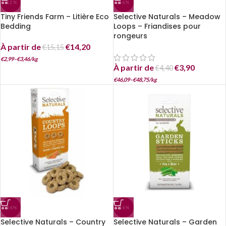
-12%
-16%
Tiny Friends Farm – Litière Eco
Selective Naturals – Meadow
Bedding
Loops – Friandises pour
rongeurs
À partir de
€
14,20
€
15,15
€
2,99
–
€
3,46
/
kg
À partir de
€
3,90
€
4,40
€
46,09
–
€
48,75
/
kg
-16%
-16%
Selective Naturals – Country
Selective Naturals – Garden