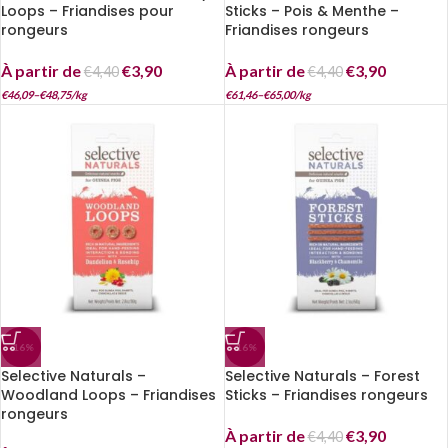
Loops – Friandises pour
Sticks – Pois & Menthe –
rongeurs
Friandises rongeurs
À partir de
€
3,90
À partir de
€
3,90
€
4,40
€
4,40
€
46,09
–
€
48,75
/
kg
€
61,46
–
€
65,00
/
kg
-16%
-16%
Selective Naturals –
Selective Naturals – Forest
Woodland Loops – Friandises
Sticks – Friandises rongeurs
rongeurs
À partir de
€
3,90
€
4,40