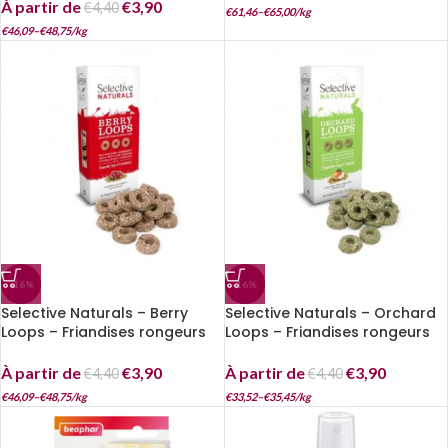
À partir de
€
3,90
€
4,40
€
61,46
–
€
65,00
/
kg
€
46,09
–
€
48,75
/
kg
-16%
-16%
Selective Naturals – Berry
Selective Naturals – Orchard
Loops – Friandises rongeurs
Loops – Friandises rongeurs
À partir de
€
3,90
À partir de
€
3,90
€
4,40
€
4,40
€
46,09
–
€
48,75
/
kg
€
33,52
–
€
35,45
/
kg