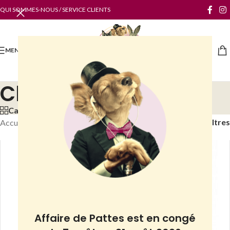
QUI SOMMES-NOUS / SERVICE CLIENTS
MENU
Chinchillas
Categories
Filtres
Accueil
/
Boutique
/
NAC
/
Chinchillas
Affaire de Pattes est en congé