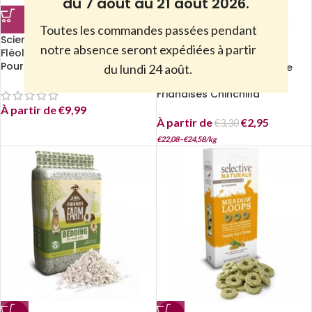
du 7 août au 21 août 2026.
Toutes les commandes passées pendant
Science Selective – Foin de
notre absence seront expédiées à partir
-20%
Fléole des Prés Timothy Hay –
Pour rongeurs
Tiny Friends Farm – Charlie
du lundi 24 août.
Chinchilla Cookies –
Friandises Chinchilla
À partir de
€
9,99
À partir de
€
2,95
€
3,30
€
22,08
–
€
24,58
/
kg