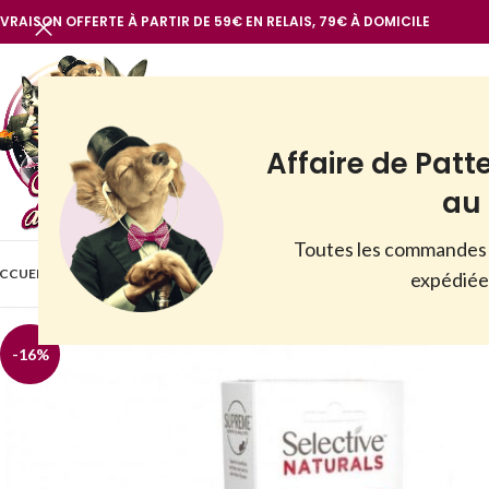
IVRAISON OFFERTE À PARTIR DE 59€ EN RELAIS, 79€ À DOMICILE
Affaire de Patt
au 
Toutes les commandes 
BOUTIQUE
CCUEIL
VOIR TOUT
NOTRE MARQUE
CHIENS
CHATS
AUTR
expédiées
-16%