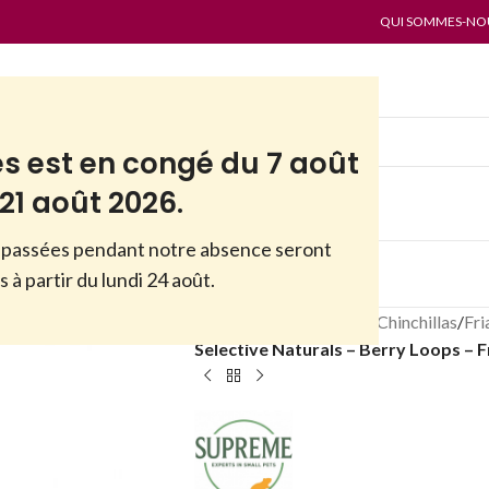
QUI SOMMES-NOUS
es est en congé du 7 août
21 août 2026.
passées pendant notre absence seront
ES
PAR MARQUES
ANTI-GASPI
 à partir du lundi 24 août.
Accueil
/
Boutique
/
NAC
/
Chinchillas
/
Fri
Selective Naturals – Berry Loops – 