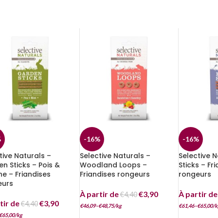
%
-16%
-16%
tive Naturals –
Selective Naturals –
Selective N
n Sticks – Pois &
Woodland Loops –
Sticks – Fr
e – Friandises
Friandises rongeurs
rongeurs
eurs
À partir de
€
3,90
À partir d
€
4,40
tir de
€
3,90
€
4,40
€
46,09
–
€
48,75
/
kg
€
61,46
–
€
65,00
/
k
€
65,00
/
kg