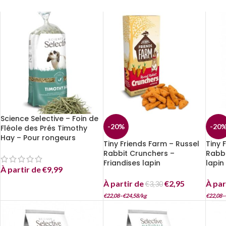
Science Selective – Foin de
-20%
-20
Fléole des Prés Timothy
Hay – Pour rongeurs
Tiny Friends Farm – Russel
Tiny 
Rabbit Crunchers –
Rabbi
Friandises lapin
lapin
À partir de
€
9,99
À partir de
€
2,95
À par
€
3,30
€
22,08
–
€
24,58
/
kg
€
22,08
–