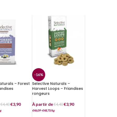
-16%
aturals – Forest
Selective Naturals –
iandises
Harvest Loops – Friandises
rongeurs
e
€
3,90
À partir de
€
3,90
€
4,40
€
4,40
g
€
46,09
–
€
48,75
/
kg