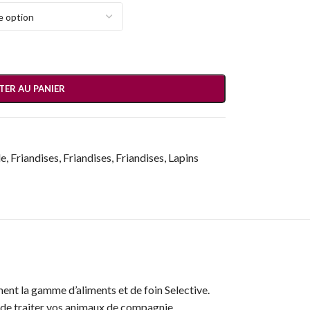
TER AU PANIER
de
,
Friandises
,
Friandises
,
Friandises
,
Lapins
ment la gamme d’aliments et de foin Selective.
ne de traiter vos animaux de compagnie.