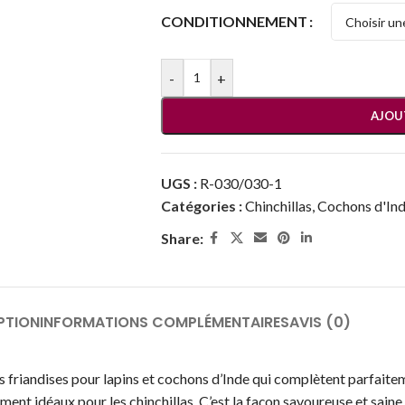
CONDITIONNEMENT
-
+
AJOU
UGS :
R-030/030-1
Catégories :
Chinchillas
,
Cochons d'In
Share:
PTION
INFORMATIONS COMPLÉMENTAIRES
AVIS (0)
es friandises pour lapins et cochons d’Inde qui complètent parfaite
lement idéaux pour les chinchillas. C’est la façon savoureuse et sai