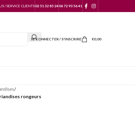
 / SERVICE CLIENTS
02 51 32 85 24
06 72 93 56 41
SE CONNECTER / S'INSCRIRE
€
0,00
andises
/
Friandises rongeurs