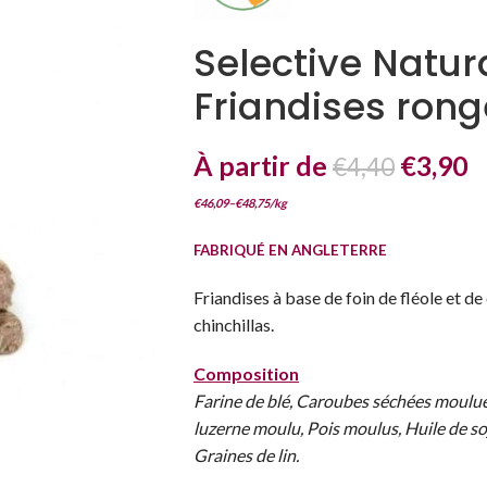
Selective Natur
Friandises rong
À partir de
€
3,90
€
4,40
€
46,09
–
€
48,75
/
kg
FABRIQUÉ EN ANGLETERRE
Friandises à base de foin de fléole et d
chinchillas.
Composition
Farine de blé, Caroubes séchées moulues
luzerne moulu, Pois moulus, Huile de s
Graines de lin.