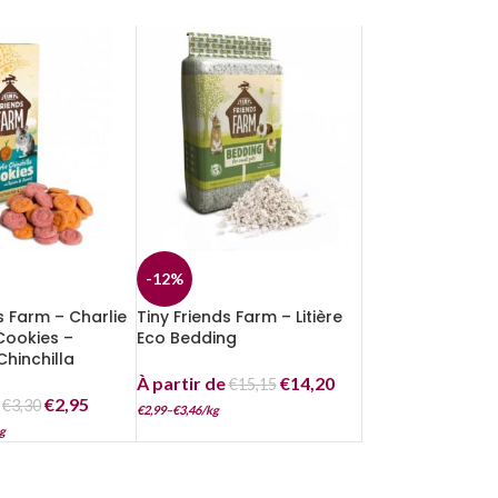
-12%
s Farm – Charlie
Tiny Friends Farm – Litière
Cookies –
Eco Bedding
Chinchilla
À partir de
€
14,20
€
15,15
e
€
2,95
€
3,30
€
2,99
–
€
3,46
/
kg
g