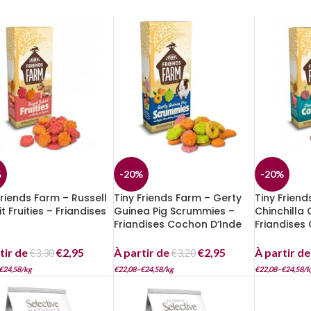
%
-20%
-20%
Friends Farm – Russell
Tiny Friends Farm – Gerty
Tiny Friend
t Fruities – Friandises
Guinea Pig Scrummies –
Chinchilla 
Friandises Cochon D’Inde
Friandises 
tir de
€
2,95
À partir de
€
2,95
À partir d
€
3,30
€
3,20
€
24,58
/
kg
€
22,08
–
€
24,58
/
kg
€
22,08
–
€
24,58
/
k