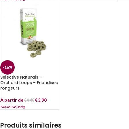
-16%
Selective Naturals –
Orchard Loops – Friandises
rongeurs
À partir de
€
3,90
€
4,40
€
33,52
–
€
35,45
/
kg
Produits similaires