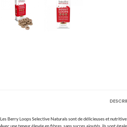
DESCRI
Les Berry Loops Selective Naturals sont de délicieuses et nutritiv
Avec une teneur élevée en fibres, sans sucres ajoutés, ils sont éga