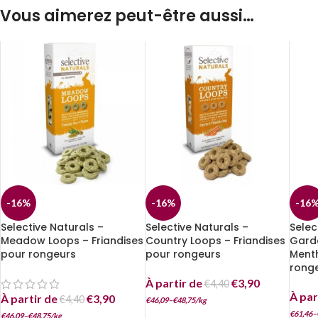
Vous aimerez peut-être aussi…
-16%
-16%
-16
Selective Naturals –
Selective Naturals –
Selec
Meadow Loops – Friandises
Country Loops – Friandises
Garde
pour rongeurs
pour rongeurs
Menth
rong
À partir de
€
3,90
€
4,40
À par
À partir de
€
3,90
€
4,40
€
46,09
–
€
48,75
/
kg
€
61,46
–
€
46,09
–
€
48,75
/
kg