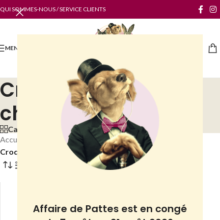
QUI SOMMES-NOUS / SERVICE CLIENTS
MENU
Croquettes petits
chiens
Categories
Accueil
/
Boutique
/
Chiens
/
Alimentation
/
Croquettes
/
Croquettes petits chiens
Filtres
Affaire de Pattes est en congé