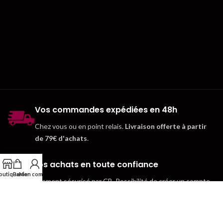
Vos commandes expédiées en 48h
Chez vous ou en point relais.
Livraison offerte à partir
de 79€ d'achats
.
Vos achats en toute confiance
outique
Panier
Mon compte
Paiement sécurisé par CB. Possibilité de créer un compte
client pour gagner du temps.
Notre engagement qualité