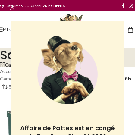
QUI SOMMES-NOUS / SERVICE CLIENTS
MENU
Sans fils
Categories
Accueil
/
Boutique
/
Chats
/
Accessoires chats
/
Gamelles & distributeurs
/
Fontaine / Distributeur d'eau
/
Sans fils
Filtres
Affaire de Pattes est en congé