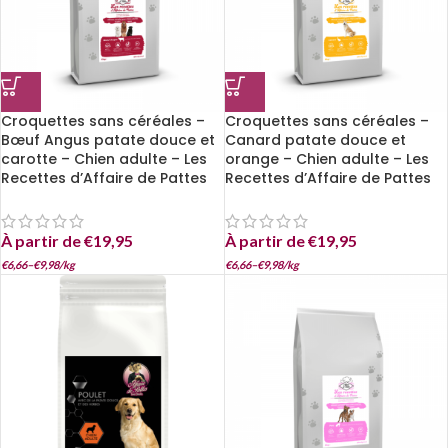
Croquettes sans céréales –
Croquettes sans céréales –
Bœuf Angus patate douce et
Canard patate douce et
carotte – Chien adulte – Les
orange – Chien adulte – Les
Recettes d’Affaire de Pattes
Recettes d’Affaire de Pattes
À partir de
€
19,95
À partir de
€
19,95
€
6,66
–
€
9,98
/
kg
€
6,66
–
€
9,98
/
kg