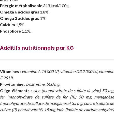
Energie métabolisable
343 kcal/100g.
Omega 6 acides gras
1.8%.
Omega 3 acides gras
1%.
Calcium
1,5%.
Phosphore
1.1%.
Additifs nutritionnels par KG
Vitamines
:
vitamine A 15 000 UI, vitamine D3 2 000 UI, vitamine
E 95 UI.
Provitamine
:
L-carnitine: 500 mg.
Oligo-éléments
:
zinc (monohydrate de sulfate de zinc) 50 mg
fer (monohydrate de sulfate de fer (II)) 50 mg, manganèse
(monohydrate de sulfate de manganèse) 35 mg, cuivre (sulfate de
cuivre (II) pentahydraté) 15 mg, iode (iodate de calcium anhydre)