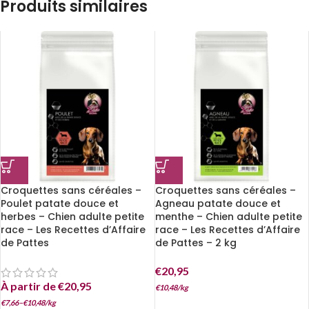
Produits similaires
Croquettes sans céréales –
Croquettes sans céréales –
Poulet patate douce et
Agneau patate douce et
herbes – Chien adulte petite
menthe – Chien adulte petite
race – Les Recettes d’Affaire
race – Les Recettes d’Affaire
de Pattes
de Pattes – 2 kg
€
20,95
À partir de
€
20,95
€
10,48
/
kg
€
7,66
–
€
10,48
/
kg