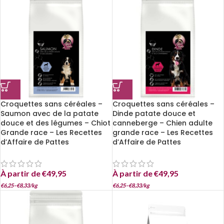
Croquettes sans céréales –
Croquettes sans céréales –
Saumon avec de la patate
Dinde patate douce et
douce et des légumes – Chiot
canneberge – Chien adulte
Grande race – Les Recettes
grande race – Les Recettes
d’Affaire de Pattes
d’Affaire de Pattes
À partir de
€
49,95
À partir de
€
49,95
€
6,25
–
€
8,33
/
kg
€
6,25
–
€
8,33
/
kg