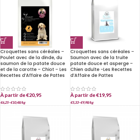
Croquettes sans céréales –
Croquettes sans céréales –
Poulet avec de la dinde, du
Saumon avec de la truite
saumon de la patate douce
patate douce et asperge –
et de la carotte – Chiot – Les
Chien adulte -Les Recettes
Recettes d’Affaire de Pattes
d’Affaire de Pattes
À partir de
€
20,95
À partir de
€
19,95
€
6,25
–
€
10,48
/
kg
€
5,33
–
€
9,98
/
kg