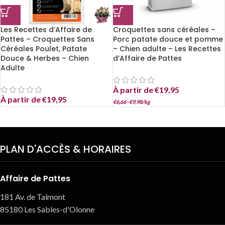
Les Recettes d’Affaire de
Croquettes sans céréales –
Pattes – Croquettes Sans
Porc patate douce et pomme
Céréales Poulet, Patate
– Chien adulte – Les Recettes
Douce & Herbes – Chien
d’Affaire de Pattes
Adulte
À partir de
€
19,95
À partir de
€
19,95
€
6,66
–
€
9,98
/
kg
PLAN D'ACCÈS & HORAIRES
Affaire de Pattes
181 Av. de Talmont
85180 Les Sables-d'Olonne