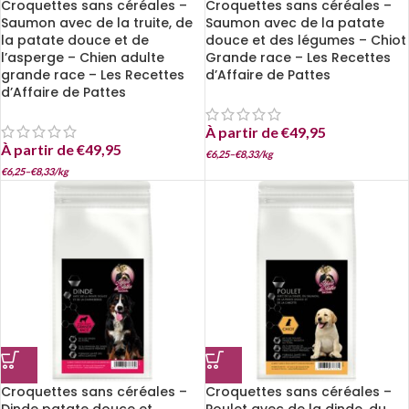
Croquettes sans céréales –
Croquettes sans céréales –
Saumon avec de la truite, de
Saumon avec de la patate
la patate douce et de
douce et des légumes – Chiot
l’asperge – Chien adulte
Grande race – Les Recettes
grande race – Les Recettes
d’Affaire de Pattes
d’Affaire de Pattes
À partir de
€
49,95
À partir de
€
49,95
€
6,25
–
€
8,33
/
kg
€
6,25
–
€
8,33
/
kg
Croquettes sans céréales –
Croquettes sans céréales –