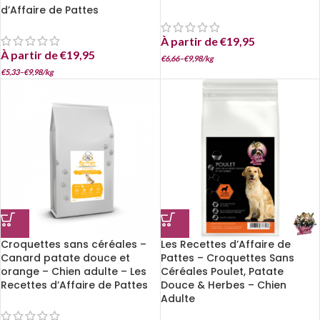
d’Affaire de Pattes
À partir de
€
19,95
À partir de
€
19,95
€
6,66
–
€
9,98
/
kg
€
5,33
–
€
9,98
/
kg
Croquettes sans céréales –
Les Recettes d’Affaire de
Canard patate douce et
Pattes – Croquettes Sans
orange – Chien adulte – Les
Céréales Poulet, Patate
Recettes d’Affaire de Pattes
Douce & Herbes – Chien
Adulte