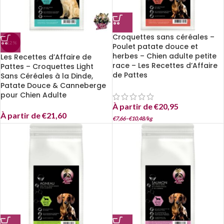
Croquettes sans céréales –
-12%
Poulet patate douce et
herbes – Chien adulte petite
Les Recettes d’Affaire de
race – Les Recettes d’Affaire
Pattes – Croquettes Light
de Pattes
Sans Céréales à la Dinde,
Patate Douce & Canneberge
pour Chien Adulte
À partir de
€
20,95
À partir de
€
21,60
€
7,66
–
€
10,48
/
kg