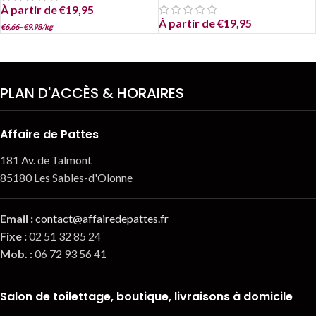
À partir de
€
19,95
À partir de
€
19,95
€
6,66
–
€
9,98
/
kg
PLAN D'ACCÈS & HORAIRES
Affaire de Pattes
181 Av. de Talmont
85180 Les Sables-d'Olonne
Email
:
contact@affairedepattes.fr
Fixe :
02 51 32 85 24
Mob. :
06 72 93 56 41
Salon de toilettage, boutique, livraisons à domicile