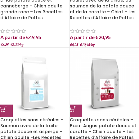
Dinde patate douce et
Poulet avec de la dinde, du
canneberge – Chien adulte
saumon de la patate douce
grande race – Les Recettes
et de la carotte – Chiot – Les
d’Affaire de Pattes
Recettes d’Affaire de Pattes
À partir de
€
49,95
À partir de
€
20,95
€
6,25
–
€
8,33
/
kg
€
6,25
–
€
10,48
/
kg
Croquettes sans céréales –
Croquettes sans céréales –
Saumon avec de la truite
Bœuf Angus patate douce et
patate douce et asperge –
carotte – Chien adulte – Les
Chien adulte -Les Recettes
Recettes d’Affaire de Pattes