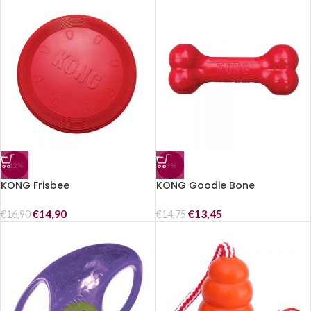
-12%
-9%
KONG Frisbee
KONG Goodie Bone
€
14,90
€
13,45
€
16,90
€
14,75