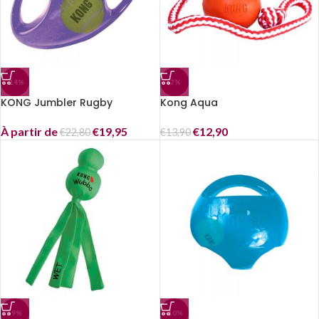
-14%
-7%
KONG Jumbler Rugby
Kong Aqua
À partir de
€
19,95
€
12,90
€
22,80
€
13,90
-9%
-10%