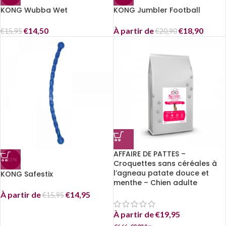
KONG Wubba Wet
KONG Jumbler Football
€
14,50
À partir de
€
18,90
€
15,95
€
20,90
AFFAIRE DE PATTES –
-13%
Croquettes sans céréales à
l’agneau patate douce et
KONG Safestix
menthe – Chien adulte
À partir de
€
14,95
€
15,95
À partir de
€
19,95