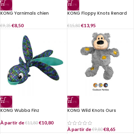
-9%
-12%
KONG Yarnimals chien
KONG Floppy Knots Renard
€
8,50
€
13,95
€
9,35
€
15,80
-9%
-12%
KONG Wubba Finz
KONG Wild Knots Ours
À partir de
€
10,80
€
11,80
À partir de
€
8,65
€
9,80