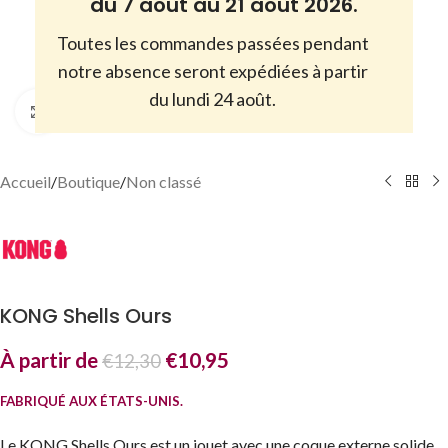
du 7 août au 21 août 2026.
Toutes les commandes passées pendant
notre absence seront expédiées à partir
du lundi 24 août.
Cliquez pour agrandir
Accueil
/
Boutique
/
Non classé
KONG Shells Ours
À partir de
€
10,95
€
12,30
FABRIQUÉ AUX ÉTATS-UNIS.
Le KONG Shells Ours est un jouet avec une coque externe solide