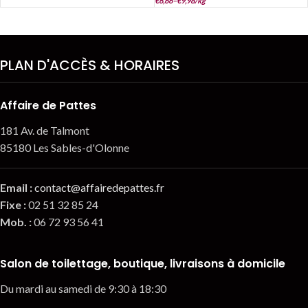
€
6,66
–
€
9,98
/
kg
PLAN D'ACCÈS & HORAIRES
Affaire de Pattes
181 Av. de Talmont
85180 Les Sables-d'Olonne
Email
:
contact@affairedepattes.fr
Fixe :
02 51 32 85 24
Mob. :
06 72 93 56 41
Salon de toilettage, boutique, livraisons à domicile
Du mardi au samedi de 9:30 à 18:30