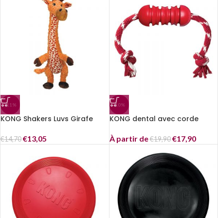
-11%
-10%
KONG Shakers Luvs Girafe
KONG dental avec corde
€
13,05
À partir de
€
17,90
€
14,70
€
19,90