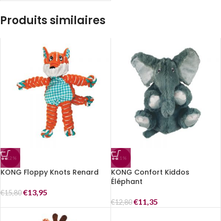
Produits similaires
-12%
-11%
KONG Floppy Knots Renard
KONG Confort Kiddos
Éléphant
€
13,95
€
15,80
€
11,35
€
12,80