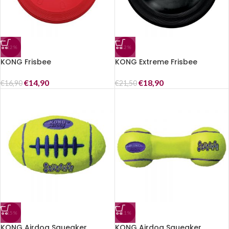
-12%
-12%
KONG Frisbee
KONG Extreme Frisbee
€
14,90
€
18,90
€
16,90
€
21,50
-15%
-11%
KONG Airdog Squeaker
KONG Airdog Squeaker