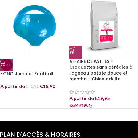
AFFAIRE DE PATTES –
-10%
Croquettes sans céréales à
l’agneau patate douce et
KONG Jumbler Football
menthe – Chien adulte
À partir de
€
18,90
€
20,90
À partir de
€
19,95
€
6,66
–
€
9,98
/
kg
PLAN D'ACCÈS & HORAIRES