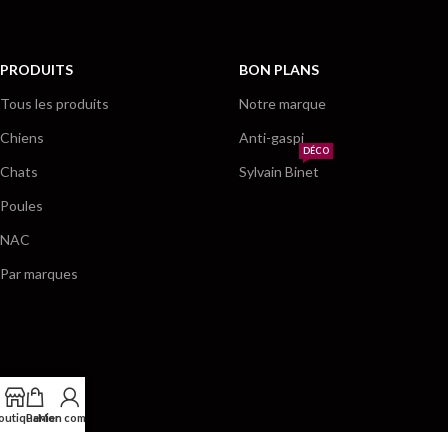
PRODUITS
BON PLANS
Tous les produits
Notre marque
Chiens
Anti-gaspi
DÉCO
Chats
Sylvain Binet
Poules
NAC
Par marques
outique
Panier
Mon compte