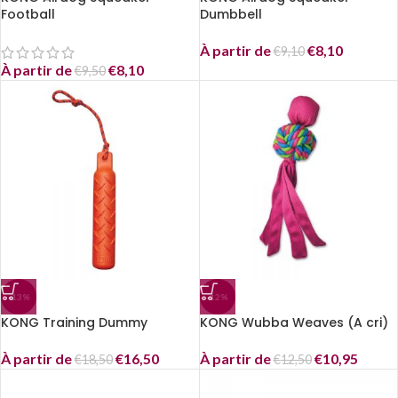
Football
Dumbbell
À partir de
€
8,10
€
9,10
À partir de
€
8,10
€
9,50
-13%
-12%
KONG Training Dummy
KONG Wubba Weaves (A cri)
À partir de
€
16,50
À partir de
€
10,95
€
18,50
€
12,50