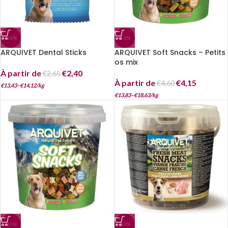
-10%
-10%
ARQUIVET Dental Sticks
ARQUIVET Soft Snacks – Petits
os mix
À partir de
€
2,40
€
2,65
À partir de
€
4,15
€
4,60
€
13,43
–
€
14,12
/
kg
€
13,83
–
€
18,63
/
kg
-10%
-10%