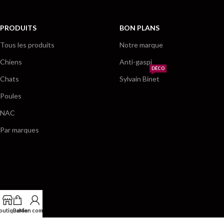
PRODUITS
BON PLANS
Tous les produits
Notre marque
Chiens
Anti-gaspi
DÉCO
Chats
Sylvain Binet
Poules
NAC
Par marques
outique
Panier
Mon compte