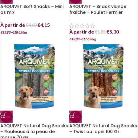
ARQUIVET Soft Snacks – Mini
ARQUIVET – Snack viande
os mix
fraîche – Poulet Fermier
À partir de
€
4,15
€
4,60
À partir de
€
5,30
€
5,85
€
13,83
–
€
18,63
/
kg
€
13,88
–
€
17,67
/
kg
-10%
-10%
ARQUIVET Natural Dog Snacks
ARQUIVET Natural Dog Snacks
– Rouleaux à la peau de
– Twist au lapin 100 Gr
morue 70 Gr