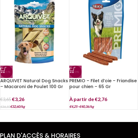
-11%
-10%
ARQUIVET Natural Dog Snacks
PREMIO – Filet d’oie – Friandise
– Macaroni de Poulet 100 Gr
pour chien – 65 Gr
€
3,26
À partir de
€
2,76
€
3,65
€
32,60
/
kg
€
4,25
–
€
40,36
/
kg
€
36,50
PLAN D'ACCÈS & HORAIRES