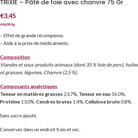
TRIXIE – Pâté de foie avec chanvre 75 Gr
€
3,45
€
46,00
/
kg
– Effet de grande récompense.
– Aide à la prise de médicaments.
Composition
Viandes et sous-produits animaux (dont 35 % foie de porc), huiles
et graisses, légumes, Chanvre (2,5 %).
Composants analytiques
Teneur en matières grasses
23.7%,
Teneur en eau
56.0%,
Protéine
13.0%,
Cendres brutes
1.4%,
Cellulose brute
0.8%.
Sans sucre ajouté.
Conservez dans un endroit frais et sec.