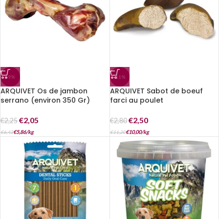
-9%
-11%
ARQUIVET Os de jambon
ARQUIVET Sabot de boeuf
serrano (environ 350 Gr)
farci au poulet
€
2,05
€
2,50
€
2,25
€
2,80
€
5,86
/
kg
€
10,00
/
kg
€
6,43
€
11,20