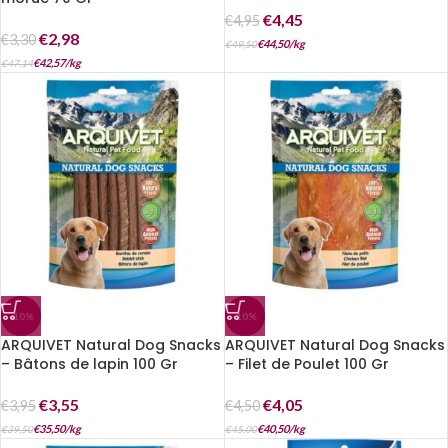
€
4,45
€
4,95
€
2,98
€
3,30
€
44,50
/
kg
€
49,50
€
42,57
/
kg
€
47,14
-10%
-10%
ARQUIVET Natural Dog Snacks
ARQUIVET Natural Dog Snacks
– Bâtons de lapin 100 Gr
– Filet de Poulet 100 Gr
€
3,55
€
4,05
€
3,95
€
4,50
€
35,50
/
kg
€
40,50
/
kg
€
39,50
€
45,00