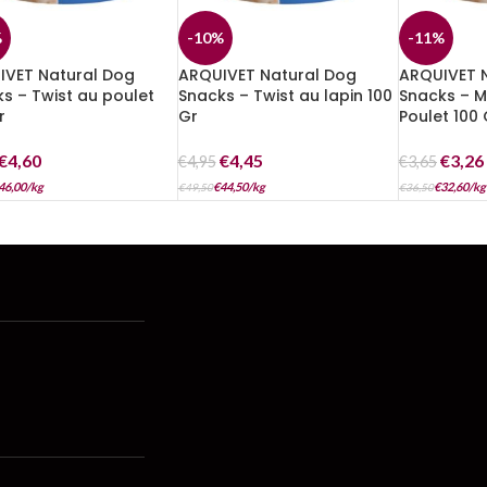
%
-10%
-11%
IVET Natural Dog
ARQUIVET Natural Dog
ARQUIVET 
s – Twist au poulet
Snacks – Twist au lapin 100
Snacks – M
r
Gr
Poulet 100 
€
4,60
€
4,45
€
3,26
€
4,95
€
3,65
46,00
/
kg
€
44,50
/
kg
€
32,60
/
kg
€
49,50
€
36,50