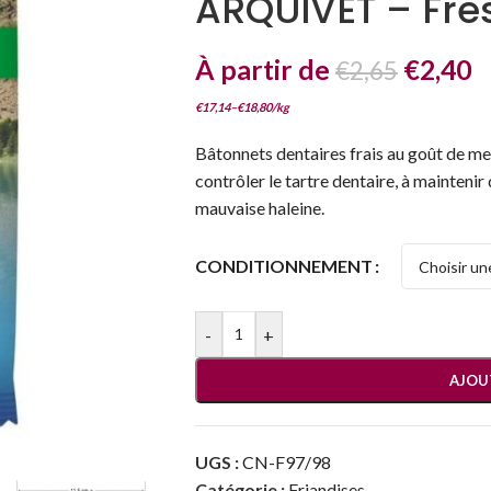
ARQUIVET – Fres
À partir de
€
2,40
€
2,65
€
17,14
–
€
18,80
/
kg
Bâtonnets dentaires frais au goût de m
contrôler le tartre dentaire, à maintenir
mauvaise haleine.
CONDITIONNEMENT
-
+
AJOU
UGS :
CN-F97/98
Catégorie :
Friandises