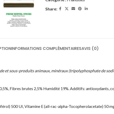
Share:
PTION
INFORMATIONS COMPLÉMENTAIRES
AVIS (0)
iande et sous-produits animaux, minéraux (tripolyphosphate de sodiu
10,5%, Fibres brutes 2,5% Humidité 19%. Additifs: antioxydants, c
férol) 500 UI, Vitamine E (all-rac-alpha-Tocopherolacetate) 50 mg,