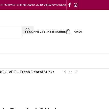
 / SERVICE CLIENTS
02 51 32 85 24
06 72 93 56 41
SE CONNECTER / S'INSCRIRE
€
0,00
QUIVET – Fresh Dental Sticks