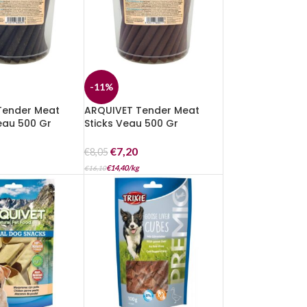
-11%
Tender Meat
ARQUIVET Tender Meat
eau 500 Gr
Sticks Veau 500 Gr
€
7,20
€
8,05
€
14,40
/
kg
€
16,10