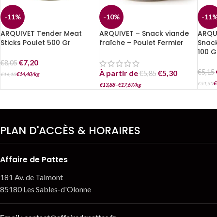
-11%
-10%
-11
ARQUIVET Tender Meat
ARQUIVET – Snack viande
ARQU
Sticks Poulet 500 Gr
fraîche – Poulet Fermier
Snack
100 G
€
7,20
€
8,05
€
5,15
À partir de
€
5,30
€
5,85
€
14,40
/
kg
€
16,10
€
€
51,50
€
13,88
–
€
17,67
/
kg
PLAN D'ACCÈS & HORAIRES
Affaire de Pattes
181 Av. de Talmont
85180 Les Sables-d'Olonne