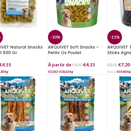
%
-10%
-11%
IVET Natural Snacks
ARQUIVET Soft Snacks –
ARQUIVET 
t 500 Gr
Petits Os Poulet
Sticks Agn
€
4,15
À partir de
€
4,15
€
7,20
€
4,60
€
8,05
,30
/
kg
€
13,83
–
€
18,63
/
kg
€
14,40
/
kg
€
16,10