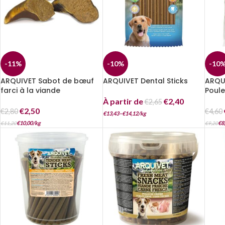
-11%
-10%
-10
ARQUIVET Sabot de bœuf
ARQUIVET Dental Sticks
ARQU
farci à la viande
Poule
À partir de
€
2,40
€
2,65
€
2,50
€
2,80
€
4,60
€
13,43
–
€
14,12
/
kg
€
10,00
/
kg
€
8
€
11,20
€
9,20