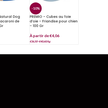
-10%
Natural Dog
PREMIO – Cubes au foie
acaroni de
d’oie – Friandise pour chien
Gr
– 100 Gr
À partir de
€
4,06
€
36,50
–
€
40,60
/
kg