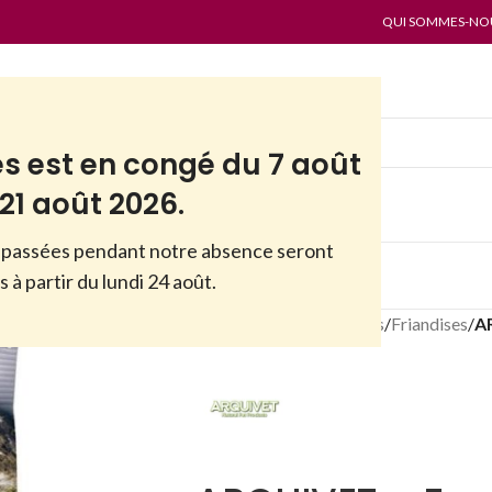
QUI SOMMES-NOUS
es est en congé du 7 août
21 août 2026.
passées pendant notre absence seront
ES
PAR MARQUES
ANTI-GASPI
 à partir du lundi 24 août.
Accueil
/
Boutique
/
Chiens
/
Friandises
/
AR