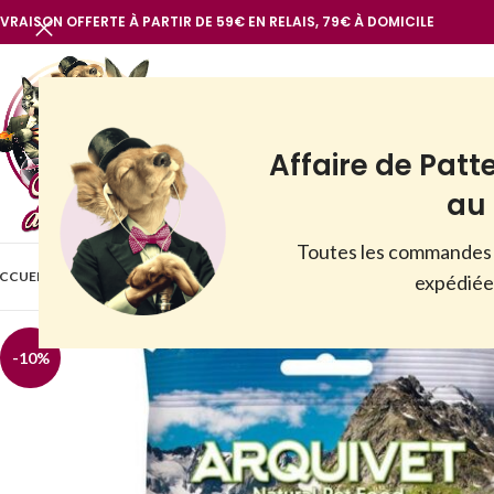
IVRAISON OFFERTE À PARTIR DE 59€ EN RELAIS, 79€ À DOMICILE
Affaire de Patt
au 
Toutes les commandes 
BOUTIQUE
CCUEIL
VOIR TOUT
NOTRE MARQUE
CHIENS
CHATS
AUTR
expédiées
-10%