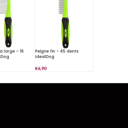
a large – 16
Peigne fin – 45 dents
lDog
IdealDog
€
6,90