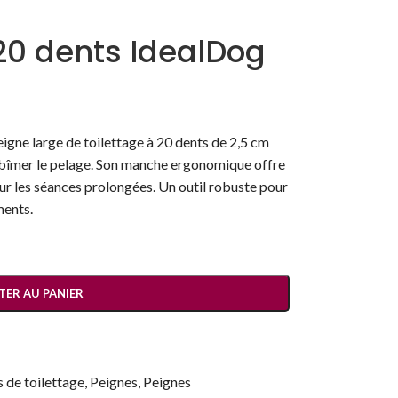
20 dents IdealDog
peigne large de toilettage à 20 dents de 2,5 cm
bîmer le pelage. Son manche ergonomique offre
ur les séances prolongées. Un outil robuste pour
ments.
TER AU PANIER
s de toilettage
,
Peignes
,
Peignes