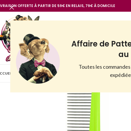
IVRAISON OFFERTE À PARTIR DE 59€ EN RELAIS, 79€ À DOMICILE
Affaire de Patt
au 
Toutes les commandes 
BOUTIQUE
CCUEIL
VOIR TOUT
NOTRE MARQUE
CHIENS
CHATS
AUTR
expédiées