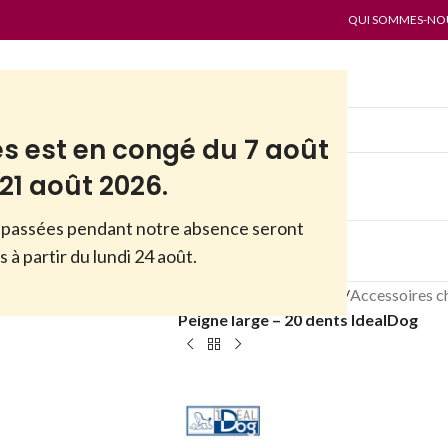
QUI SOMMES-NOUS
es est en congé du 7 août
21 août 2026.
passées pendant notre absence seront
ES
PAR MARQUES
ANTI-GASPI
 à partir du lundi 24 août.
Accueil
/
Boutique
/
Chats
/
Accessoires c
Peigne large – 20 dents IdealDog