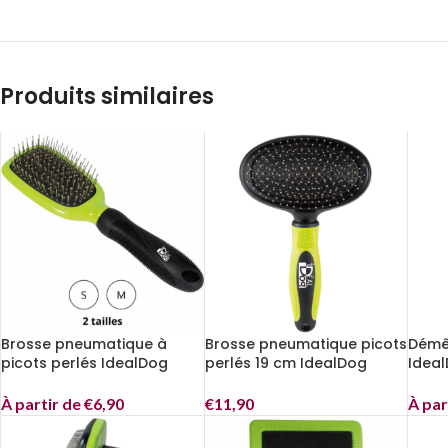
Produits similaires
Brosse pneumatique à
Brosse pneumatique picots
Démêl
picots perlés IdealDog
perlés 19 cm IdealDog
Idea
À partir de
€
6,90
€
11,90
À par