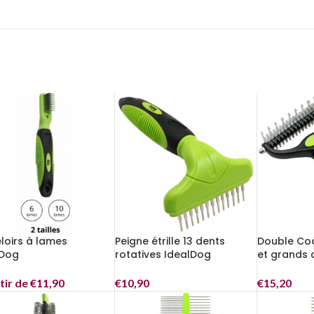
oirs à lames
Peigne étrille 13 dents
Double Co
lDog
rotatives IdealDog
et grands 
tir de
€
11,90
€
10,90
€
15,20