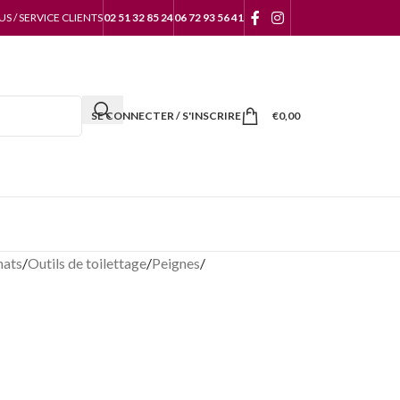
 / SERVICE CLIENTS
02 51 32 85 24
06 72 93 56 41
SE CONNECTER / S'INSCRIRE
€
0,00
hats
/
Outils de toilettage
/
Peignes
/