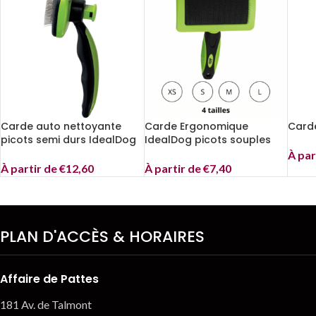
Carde auto nettoyante
Carde Ergonomique
Carde
picots semi durs IdealDog
IdealDog picots souples
À par
À partir de
€
12,60
À partir de
€
7,40
PLAN D'ACCÈS & HORAIRES
Affaire de Pattes
181 Av. de Talmont