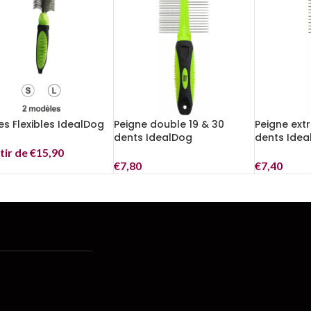
s Flexibles IdealDog
Peigne double 19 & 30
Peigne extr
dents IdealDog
dents Idea
tir de
€
15,90
€
7,80
€
7,40