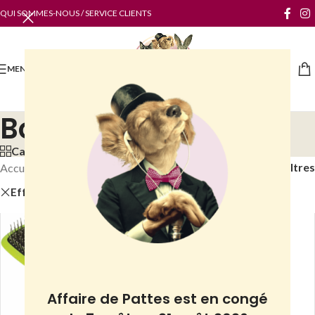
QUI SOMMES-NOUS / SERVICE CLIENTS
MENU
Boutique
Categories
Filtres
Accueil
/
Boutique
Effacer
IdealDog
Affaire de Pattes est en congé