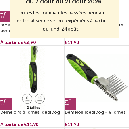
du 7 août au 21 août 2026.
Toutes les commandes passées pendant
notre absence seront expédiées à partir
Brosse pneumatique à picots
Brosse pneumatique picots
du lundi 24 août.
perlés IdealDog
perlés 19 cm IdealDog
À partir de
€
6,90
€
11,90
Démêloirs à lames IdealDog
Démêloir IdealDog – 9 lames
À partir de
€
11,90
€
11,90