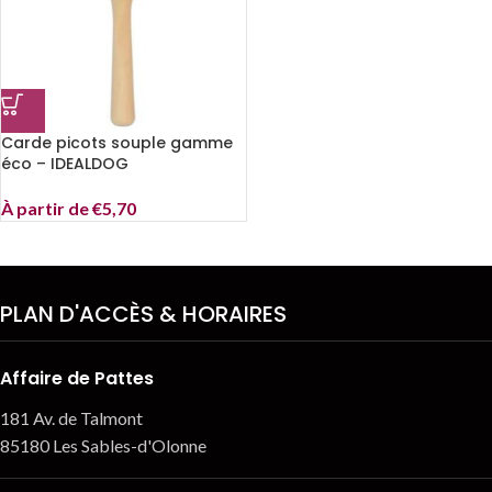
Carde picots souple gamme
éco – IDEALDOG
À partir de
€
5,70
PLAN D'ACCÈS & HORAIRES
Affaire de Pattes
181 Av. de Talmont
85180 Les Sables-d'Olonne