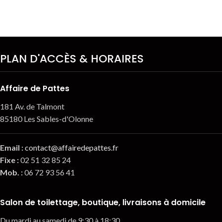
PLAN D'ACCÈS & HORAIRES
Affaire de Pattes
181 Av. de Talmont
85180 Les Sables-d'Olonne
Email
:
contact@affairedepattes.fr
Fixe :
02 51 32 85 24
Mob. :
06 72 93 56 41
Salon de toilettage, boutique, livraisons à domicile
Du mardi au samedi de 9:30 à 18:30