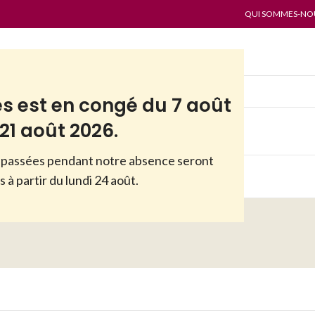
QUI SOMMES-NOUS
es est en congé du 7 août
21 août 2026.
passées pendant notre absence seront
ES
PAR MARQUES
ANTI-GASPI
 à partir du lundi 24 août.