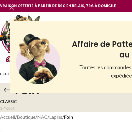
IVRAISON OFFERTE À PARTIR DE 59€ EN RELAIS, 79€ À DOMICILE
Affaire de Patt
au 
Toutes les commandes 
BOUTIQUE
CCUEIL
VOIR TOUT
NOTRE MARQUE
CHIENS
CHATS
AUTR
expédiées
Foin
CLASSIC
1 Produit
Accueil
/
Boutique
/
NAC
/
Lapins
/
Foin