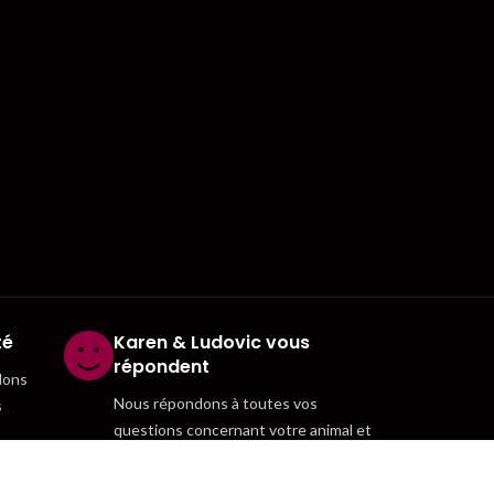
té
Karen & Ludovic vous
répondent
dons
Nous répondons à toutes vos
s
questions concernant votre animal et
nos produits. N'hésitez pas à nous
contacter.