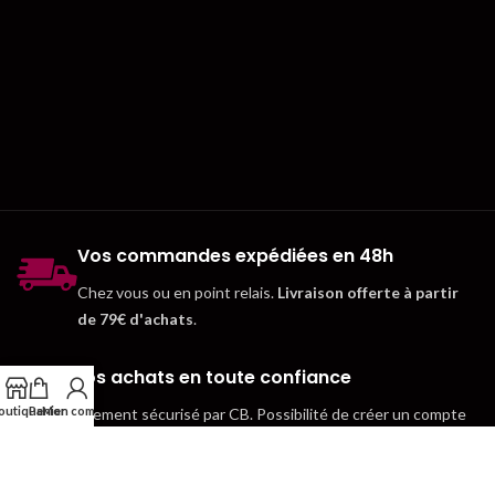
Vos commandes expédiées en 48h
Chez vous ou en point relais.
Livraison offerte à partir
de 79€ d'achats
.
Vos achats en toute confiance
outique
Panier
Mon compte
Paiement sécurisé par CB. Possibilité de créer un compte
client pour gagner du temps.