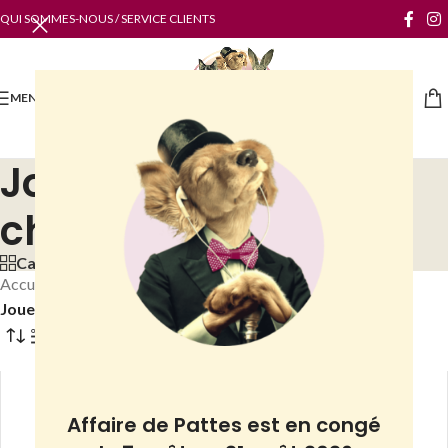
QUI SOMMES-NOUS / SERVICE CLIENTS
MENU
Jouet Kong pour
chien
Categories
Accueil
/
Boutique
/
Chiens
/
Accessoires
/
Jouets
/
Jouet Kong pour chien
Filtres
Affaire de Pattes est en congé