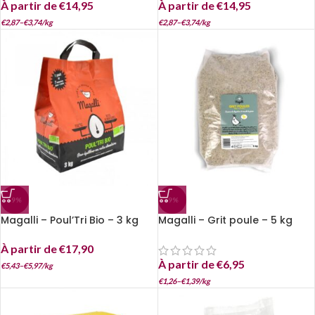
À partir de
€
14,95
À partir de
€
14,95
€
2,87
–
€
3,74
/
kg
€
2,87
–
€
3,74
/
kg
-9%
-9%
Magalli – Poul’Tri Bio – 3 kg
Magalli – Grit poule – 5 kg
À partir de
€
17,90
À partir de
€
6,95
€
5,43
–
€
5,97
/
kg
€
1,26
–
€
1,39
/
kg