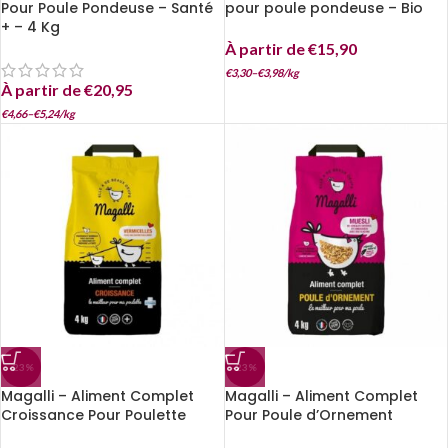
Pour Poule Pondeuse – Santé
pour poule pondeuse – Bio
+ – 4 Kg
À partir de
€
15,90
€
3,30
–
€
3,98
/
kg
À partir de
€
20,95
€
4,66
–
€
5,24
/
kg
-23%
-23%
Magalli – Aliment Complet
Magalli – Aliment Complet
Croissance Pour Poulette
Pour Poule d’Ornement