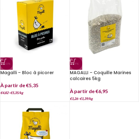
-10%
-9%
Magalli – Bloc à picorer
MAGALLI – Coquille Marines
calcaires 5kg
À partir de
€
5,35
À partir de
€
6,95
€
4,82
–
€
5,35
/
kg
€
1,26
–
€
1,39
/
kg