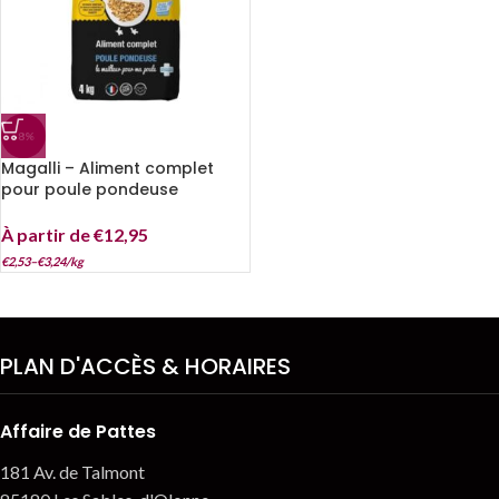
-8%
Magalli – Aliment complet
pour poule pondeuse
À partir de
€
12,95
€
2,53
–
€
3,24
/
kg
PLAN D'ACCÈS & HORAIRES
Affaire de Pattes
181 Av. de Talmont