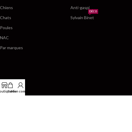
Chiens
Anti-gaspi
DÉCO
Chats
Sylvain Binet
Poules
NAC
Par marques
outique
Panier
Mon compte