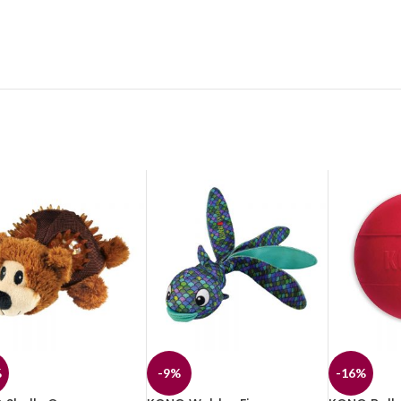
%
-9%
-16%