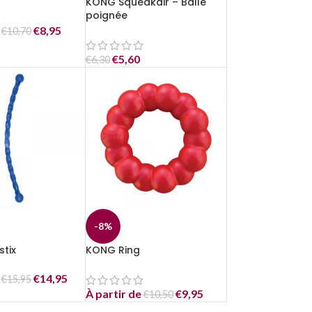
KONG Squeakair – Balle
poignée
e
€
8,95
€
10,70
€
5,60
€
6,30
-8%
tix
KONG Ring
e
€
14,95
€
15,95
À partir de
€
9,95
€
10,50