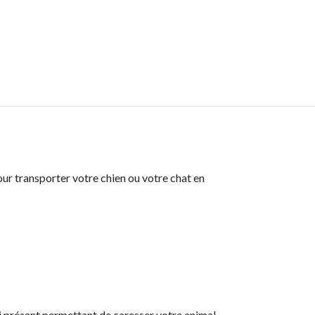
our transporter votre chien ou votre chat en
ssi présent permettant de caresser votre animal.