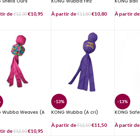
Shells Ours
KONG Wubba Finz
KONG Ball
tir de
€
10,95
À partir de
€
10,80
À partir d
€
12,30
€
11,80
%
-13%
-13%
 Wubba Weaves (A
KONG Wubba (A cri)
KONG Safes
À partir de
€
11,50
À partir d
€
12,50
tir de
€
10,95
€
12,50