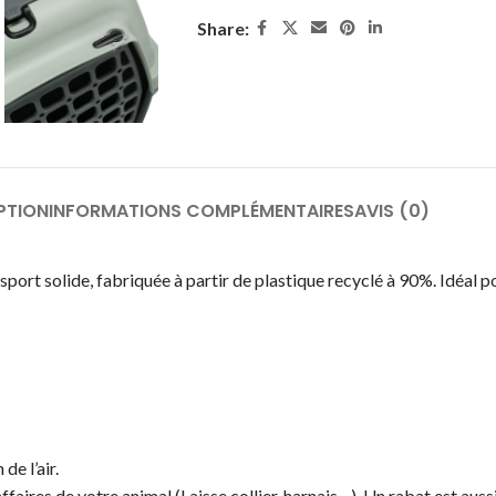
Share:
PTION
INFORMATIONS COMPLÉMENTAIRES
AVIS (0)
sport solide, fabriquée à partir de plastique recyclé à 90%. Idéal p
de l’air.
affaires de votre animal (Laisse,collier, harnais…). Un rabat est au