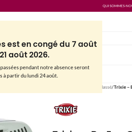
QUI SOMMES-NOUS
es est en congé du 7 août
21 août 2026.
passées pendant notre absence seront
ES
PAR MARQUES
ANTI-GASPI
 à partir du lundi 24 août.
Accueil
/
Boutique
/
Non classé
/
Trixie –