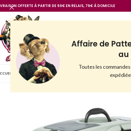
IVRAISON OFFERTE À PARTIR DE 59€ EN RELAIS, 79€ À DOMICILE
Affaire de Patt
au 
Toutes les commandes 
BOUTIQUE
CCUEIL
VOIR TOUT
NOTRE MARQUE
CHIENS
CHATS
AUTR
expédiées