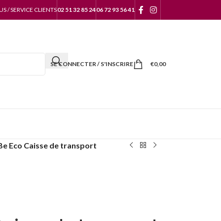
 / SERVICE CLIENTS
02 51 32 85 24
06 72 93 56 41
SE CONNECTER / S'INSCRIRE
€
0,00
 Be Eco Caisse de transport