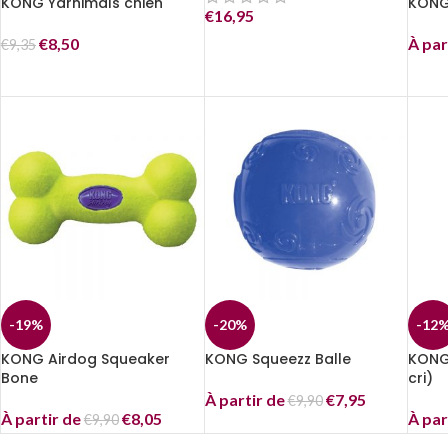
KONG Yarnimals chien
KONG 
€
16,95
€
8,50
À par
€
9,35
-19%
-20%
-12
KONG Airdog Squeaker
KONG Squeezz Balle
KONG
Bone
cri)
À partir de
€
7,95
€
9,90
À partir de
€
8,05
À par
€
9,90