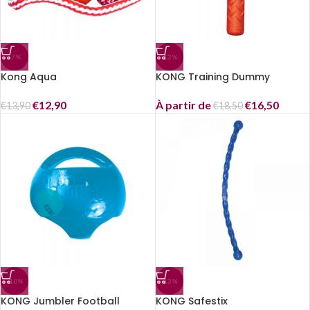
-7%
-13%
Kong Aqua
KONG Training Dummy
€
12,90
À partir de
€
16,50
€
13,90
€
18,50
-10%
-13%
KONG Jumbler Football
KONG Safestix