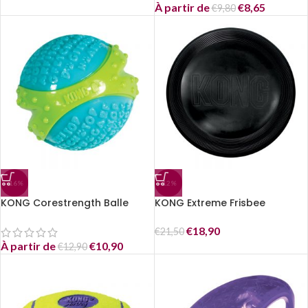
À partir de
€
8,65
€
9,80
-16%
-12%
KONG Corestrength Balle
KONG Extreme Frisbee
€
18,90
€
21,50
À partir de
€
10,90
€
12,90