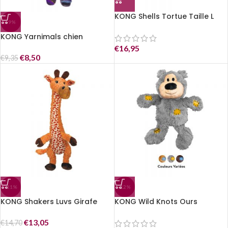
KONG Shells Tortue Taille L
-9%
KONG Yarnimals chien
€
16,95
€
8,50
€
9,35
-11%
-12%
KONG Shakers Luvs Girafe
KONG Wild Knots Ours
€
13,05
€
14,70