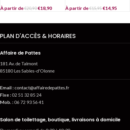
À partir de
€
18,90
À partir de
€
14,95
€
20,90
€
15,95
PLAN D'ACCÈS & HORAIRES
Affaire de Pattes
181 Av. de Talmont
85180 Les Sables-d'Olonne
Email
:
contact@affairedepattes.fr
Fixe :
02 51 32 85 24
Mob. :
06 72 93 56 41
Salon de toilettage, boutique, livraisons à domicile