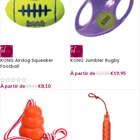
-15%
-14%
KONG Airdog Squeaker
KONG Jumbler Rugby
Football
À partir de
€
19,95
€
22,80
À partir de
€
8,10
€
9,50