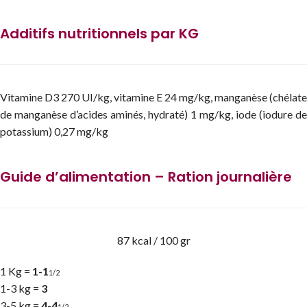
Additifs nutritionnels par KG
Vitamine D3 270 UI/kg, vitamine E 24 mg/kg, manganèse (chélate
de manganèse d’acides aminés, hydraté) 1 mg/kg, iode (iodure de
potassium) 0,27 mg/kg
Guide d’alimentation – Ration journalière
87 kcal / 100 gr
1 Kg =
1-1
1/2
1-3 kg =
3
3-5 kg =
4-4
1/2