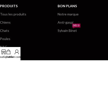
PRODUITS
BON PLANS
Tous les produits
Notre marque
Chiens
Anti-gaspi
DÉCO
Chats
Sylvain Binet
Poules
NAC
Par marques
outique
Panier
Mon compte