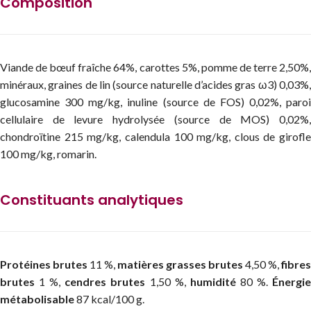
Composition
Viande de bœuf fraîche 64%, carottes 5%, pomme de terre 2,50%,
minéraux, graines de lin (source naturelle d’acides gras ω3) 0,03%,
glucosamine 300 mg/kg, inuline (source de FOS) 0,02%, paroi
cellulaire de levure hydrolysée (source de MOS) 0,02%,
chondroïtine 215 mg/kg, calendula 100 mg/kg, clous de girofle
100 mg/kg, romarin.
Constituants analytiques
Protéines brutes
11 %,
matières grasses brutes
4,50 %,
fibres
brutes
1 %,
cendres brutes
1,50 %,
humidité
80 %.
Énergi
métabolisable
87 kcal/100 g.