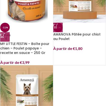
-11%
-21%
AMANOVA Pâtée pour chiot
EPUIS
au Poulet
É
MY LITTLE FESTIN – Boîte pour
chien – Poulet papaye –
À partir de
€
1,80
recette en sauce – 250 Gr
À partir de
€
3,99