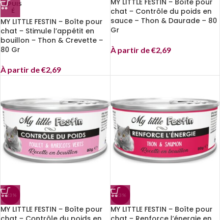
MY LITTLE FESTIN – Boîte pour
EPUIS
chat – Contrôle du poids en
É
sauce – Thon & Daurade – 80
MY LITTLE FESTIN – Boîte pour
Gr
chat – Stimule l’appétit en
bouillon – Thon & Crevette –
80 Gr
À partir de
€
2,69
À partir de
€
2,69
-23%
-23%
MY LITTLE FESTIN – Boîte pour
MY LITTLE FESTIN – Boîte pour
chat – Contrôle du poids en
chat – Renforce l’énergie en