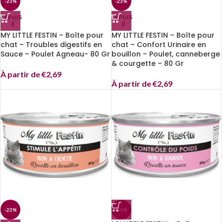
-23%
-23%
EPUIS
EPUIS
É
É
MY LITTLE FESTIN – Boîte pour
MY LITTLE FESTIN – Boîte pour
chat – Troubles digestifs en
chat – Confort Urinaire en
Sauce – Poulet Agneau- 80 Gr
bouillon – Poulet, canneberge
& courgette – 80 Gr
À partir de
€
2,69
À partir de
€
2,69
-23%
-23%