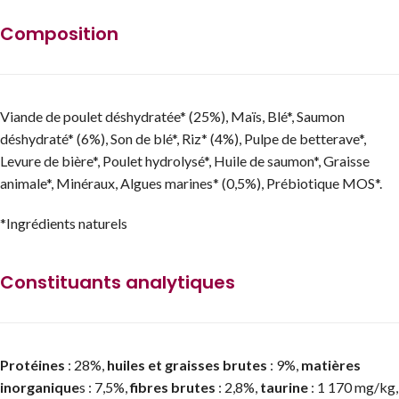
Composition
Viande de poulet déshydratée* (25%), Maïs, Blé*, Saumon
déshydraté* (6%), Son de blé*, Riz* (4%), Pulpe de betterave*,
Levure de bière*, Poulet hydrolysé*, Huile de saumon*, Graisse
animale*, Minéraux, Algues marines* (0,5%), Prébiotique MOS*.
*Ingrédients naturels
Constituants analytiques
Protéines
: 28%,
huiles et graisses brutes
: 9%,
matières
inorganique
s : 7,5%,
fibres brutes
: 2,8%,
taurine
: 1 170 mg/kg,